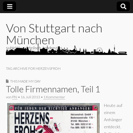
Von Stuttgart nach
München
subjektiv, parteiisch, tendenziös
TAG ARCHIVE FOR HERZENSFROH
THIS MADE MY DAY
Tolle Firmennamen, Teil 1
von
Phi
•
16. Juli 2013
•
1 Kommentar
Heute auf
einem
Anhänger
entdeckt.