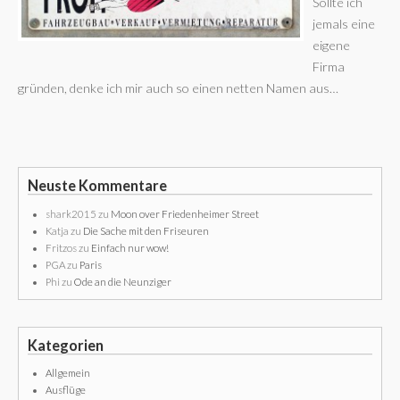
Sollte ich
jemals eine
eigene
Firma
gründen, denke ich mir auch so einen netten Namen aus…
Neuste Kommentare
shark2015
zu
Moon over Friedenheimer Street
Katja
zu
Die Sache mit den Friseuren
Fritzos
zu
Einfach nur wow!
PGA
zu
Paris
Phi
zu
Ode an die Neunziger
Kategorien
Allgemein
Ausflüge