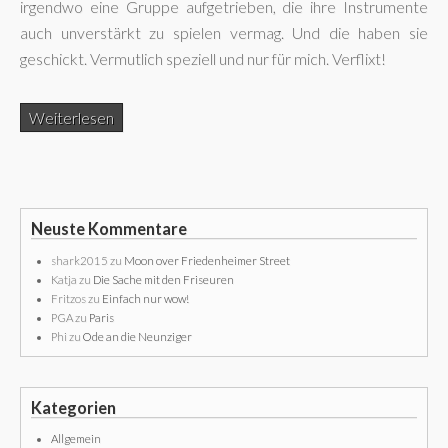
irgendwo eine Gruppe aufgetrieben, die ihre Instrumente
auch unverstärkt zu spielen vermag. Und die haben sie
geschickt. Vermutlich speziell und nur für mich. Verflixt!
Weiterlesen
Neuste Kommentare
shark2015
zu
Moon over Friedenheimer Street
Katja
zu
Die Sache mit den Friseuren
Fritzos
zu
Einfach nur wow!
PGA
zu
Paris
Phi
zu
Ode an die Neunziger
Kategorien
Allgemein