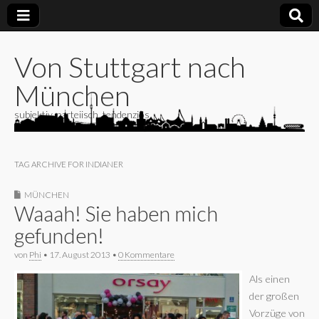
Von Stuttgart nach
München
subjektiv, parteiisch, tendenziös
TAG ARCHIVE FOR INDIANER
MÜNCHEN
Waaah! Sie haben mich
gefunden!
von
Phi
•
17. August 2013
•
0 Kommentare
Als einen
der großen
Vorzüge von