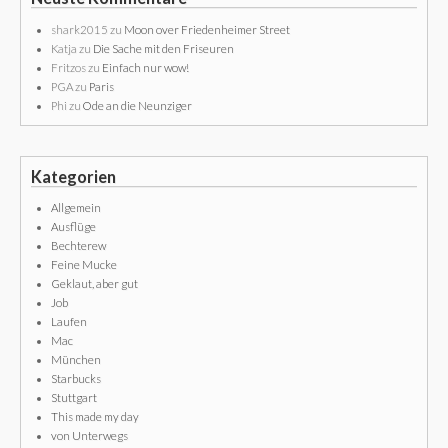
shark2015
zu
Moon over Friedenheimer Street
Katja
zu
Die Sache mit den Friseuren
Fritzos
zu
Einfach nur wow!
PGA
zu
Paris
Phi
zu
Ode an die Neunziger
Kategorien
Allgemein
Ausflüge
Bechterew
Feine Mucke
Geklaut, aber gut
Job
Laufen
Mac
München
Starbucks
Stuttgart
This made my day
von Unterwegs