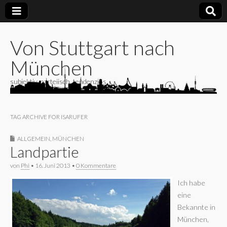
Von Stuttgart nach
München
subjektiv, parteiisch, tendenziös
TAG ARCHIVE FOR ISARUFER
ALLGEMEIN
,
MÜNCHEN
Landpartie
von
Phi
•
16. Juni 2013
•
0 Kommentare
Ich habe
eine
Bekannte in
München,