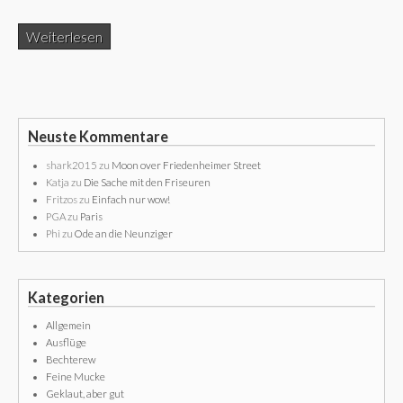
Weiterlesen
Neuste Kommentare
shark2015
zu
Moon over Friedenheimer Street
Katja
zu
Die Sache mit den Friseuren
Fritzos
zu
Einfach nur wow!
PGA
zu
Paris
Phi
zu
Ode an die Neunziger
Kategorien
Allgemein
Ausflüge
Bechterew
Feine Mucke
Geklaut, aber gut