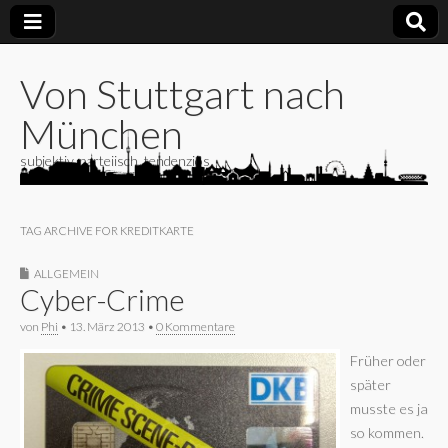
Von Stuttgart nach
München
subjektiv, parteiisch, tendenziös
TAG ARCHIVE FOR KREDITKARTE
ALLGEMEIN
Cyber-Crime
von
Phi
•
13. März 2013
•
0 Kommentare
Früher oder
später
musste es ja
so kommen.