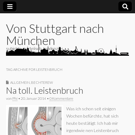
Von Stuttgart nach
München
subjektiv, parteiisch, tendenziös
TAG ARCHIVE FOR LEISTENBRUCH
ALLGEMEIN
,
BECHTEREW
Na toll. Leistenbruch
von
Phi
•
20. Januar 2014
•
0 Kommentare
Was ich schon seit einigen
Wochen befürchte, hat sich
heute bestätigt: Ich hab mir
irgendwie nen Leistenbruch