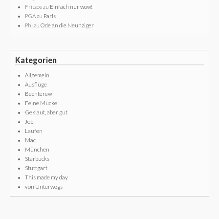
Fritzos
zu
Einfach nur wow!
PGA
zu
Paris
Phi
zu
Ode an die Neunziger
Kategorien
Allgemein
Ausflüge
Bechterew
Feine Mucke
Geklaut, aber gut
Job
Laufen
Mac
München
Starbucks
Stuttgart
This made my day
von Unterwegs