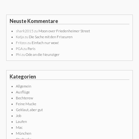
Neuste Kommentare
shark2015
zu
Moon over Friedenheimer Street
Katja
zu
Die Sache mit den Friseuren
Fritzos
zu
Einfach nur wow!
PGA
zu
Paris
Phi
zu
Ode an die Neunziger
Kategorien
Allgemein
Ausflüge
Bechterew
Feine Mucke
Geklaut, aber gut
Job
Laufen
Mac
München