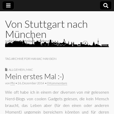
Von Stuttgart nach
München
subjektiv, parteiisch, tendenziös
TAG ARCHIVE FOR MANIAC MANSION
ALLGEMEIN
,
MAC
Mein erstes Mal :-)
von
Phi
•
26. Dezember 2014
•
0 Kommentare
Wie oft habe ich in einem der diversen von mir gelesenen
Nerd-Blogs von coolen Gadgets gelesen, die kein Mensch
braucht, das Leben aber (für den einen oder anderen
Moment) ungemein bereichern könnten und für deren