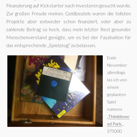
Finanzierung auf Kickstarter nach Investoren gesucht wurde.
Zur großen Freude meines Geldbeutels waren die tollsten
Projekte aber entweder schon finanziert, oder aber zu
zahlende Betrag so hoch, dass mein letzter Rest gesunder
Menschenverstand genügte, um es bei der Faszination für
das entsprechende „Spielzeug“ zu belassen.
Ende
November
allerdings
las ich von
einem
geplanten
Spiel
namens
„
Thimblewe
ed Park
„.
375000