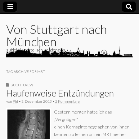
Von Stuttgart nach
München
subjektiv, parteiisch, tendenziös
TAG ARCHIVE FOR MRT
BECHTEREW
Haufenweise Entzündungen
von
Phi
•
3. Dezember 2013
•
2 Kommentare
Gestern morgen hatte ich das
„Vergnügen“
einen Kernspintomographen von innen
kennen zu lernen um ein MRT meiner