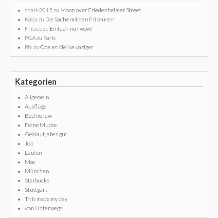
shark2015
zu
Moon over Friedenheimer Street
Katja
zu
Die Sache mit den Friseuren
Fritzos
zu
Einfach nur wow!
PGA
zu
Paris
Phi
zu
Ode an die Neunziger
Kategorien
Allgemein
Ausflüge
Bechterew
Feine Mucke
Geklaut, aber gut
Job
Laufen
Mac
München
Starbucks
Stuttgart
This made my day
von Unterwegs