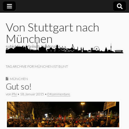
Von Stuttgart nach
München
subjektiv, parteiisch, tendenziös
TAG ARCHIVE FOR MÜNCHEN IST BUNT
MÜNCHEN
Gut so!
von
Phi
•
18. Januar 2015
•
0 Kommentare