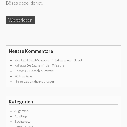
Böses dabei denkt.
Weiterlesen
Neuste Kommentare
shark2015
zu
Moon over Friedenheimer Street
Katja
zu
Die Sache mit den Friseuren
Fritzos
zu
Einfach nur wow!
PGA
zu
Paris
Phi
zu
Ode an die Neunziger
Kategorien
Allgemein
Ausflüge
Bechterew
Feine Mucke