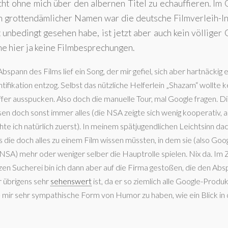
cht ohne mich über den albernen Titel zu echauffieren. Im 
en grottendämlicher Namen war die deutsche Filmverleih-I
unbedingt gesehen habe, ist jetzt aber auch kein völliger G
che hier ja keine Filmbesprechungen.
bspann des Films lief ein Song, der mir gefiel, sich aber hartnäckig 
ntifikation entzog. Selbst das nützliche Helferlein „Shazam“ wollte 
ffer ausspucken. Also doch die manuelle Tour, mal Google fragen. D
sen doch sonst immer alles (die NSA zeigte sich wenig kooperativ, a
hte ich natürlich zuerst). In meinem spätjugendlichen Leichtsinn dac
s die doch alles zu einem Film wissen müssten, in dem sie (also Goog
 NSA) mehr oder weniger selber die Hauptrolle spielen. Nix da. Im 
zen Sucherei bin ich dann aber auf die Firma gestoßen, die den Ab
r übrigens sehr
sehenswert
ist, da er so ziemlich alle Google-Produ
e mir sehr sympathische Form von Humor zu haben, wie ein Blick in 