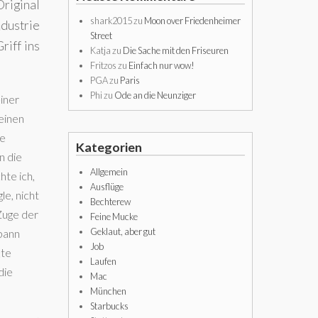
Original
shark2015
zu
Moon over Friedenheimer
ndustrie
Street
riff ins
Katja
zu
Die Sache mit den Friseuren
Fritzos
zu
Einfach nur wow!
PGA
zu
Paris
Phi
zu
Ode an die Neunziger
einer
keinen
ie
Kategorien
n die
Allgemein
hte ich,
Ausflüge
le, nicht
Bechterew
Zuge der
Feine Mucke
Geklaut, aber gut
spann
Job
kte
Laufen
die
Mac
München
Starbucks