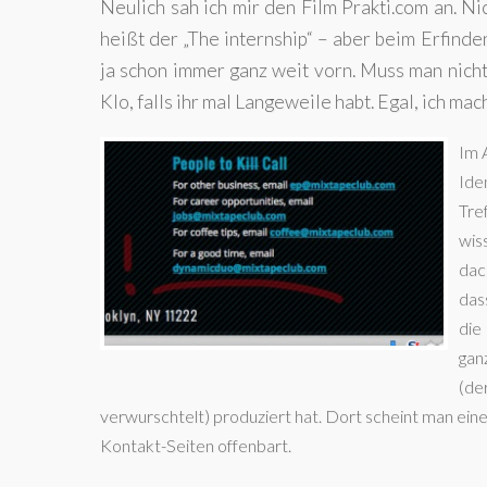
Neulich sah ich mir den Film Prakti.com an. Ni
heißt der „The internship“ – aber beim Erfind
ja schon immer ganz weit vorn. Muss man nicht 
Klo, falls ihr mal Langeweile habt. Egal, ich ma
Im A
Ide
Tre
wis
dac
das
die
gan
(de
verwurschtelt) produziert hat. Dort scheint man ein
Kontakt-Seiten offenbart.