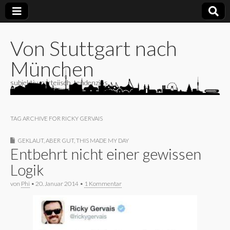
Von Stuttgart nach
München
subjektiv, parteiisch, tendenziös
TAG ARCHIVE FOR RICKY GERVAIS
GEKLAUT, ABER GUT
,
THIS MADE MY DAY
Entbehrt nicht einer gewissen
Logik
von
Phi
•
20. Januar 2014
•
1 Kommentar