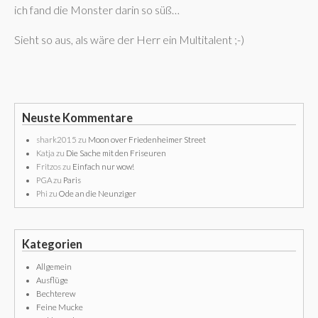
ich fand die Monster darin so süß…
Sieht so aus, als wäre der Herr ein Multitalent ;-)
Neuste Kommentare
shark2015
zu
Moon over Friedenheimer Street
Katja
zu
Die Sache mit den Friseuren
Fritzos
zu
Einfach nur wow!
PGA
zu
Paris
Phi
zu
Ode an die Neunziger
Kategorien
Allgemein
Ausflüge
Bechterew
Feine Mucke