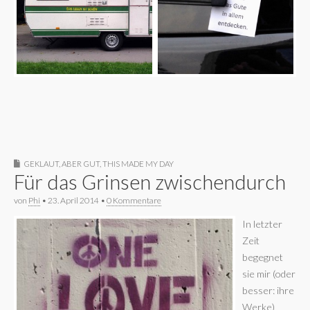
GEKLAUT, ABER GUT
,
THIS MADE MY DAY
Für das Grinsen zwischendurch
von
Phi
•
23. April 2014
•
0 Kommentare
In letzter
Zeit
begegnet
sie mir (oder
besser: ihre
Werke)