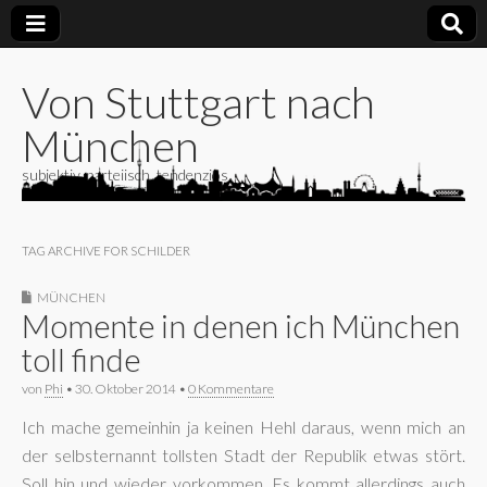
Von Stuttgart nach
München
subjektiv, parteiisch, tendenziös
TAG ARCHIVE FOR SCHILDER
MÜNCHEN
Momente in denen ich München
toll finde
von
Phi
•
30. Oktober 2014
•
0 Kommentare
Ich mache gemeinhin ja keinen Hehl daraus, wenn mich an
der selbsternannt tollsten Stadt der Republik etwas stört.
Soll hin und wieder vorkommen. Es kommt allerdings auch