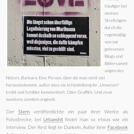
häufiger bei
meinen
Streifzügen
durch die
regelmäßig
von mir
gelesenen
Blogs und
Bildersamml
ungen des
Netzes. Barbara. Eine Person, über die man nicht viel
herausbekommt, außer dass sie in Heidelberg ihr „Unwesen“
treibt und Schilder kommentiert. Oder Graffitis. Und zwar
meistens ziemlich originell.
Der
Stern
veröffentlichte ein paar ihrer Werke als
Fotostrecke, bei
Urbanshit
findet man so etwas wie ein
Interview. Der Rest liegt im Dunkeln. Außer ihrer
Facebook