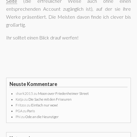
Seite
(die erfreulicher Weise auch ohne einen
entsprechenden Account zugänglich ist), auf der sie ihre
Werke präsentiert. Die Meisten davon finde ich clever bis
großartig.
Ihr solltet einen Blick drauf werfen!
Neuste Kommentare
shark2015
zu
Moon over Friedenheimer Street
Katja
zu
Die Sache mit den Friseuren
Fritzos
zu
Einfach nur wow!
PGA
zu
Paris
Phi
zu
Ode an die Neunziger