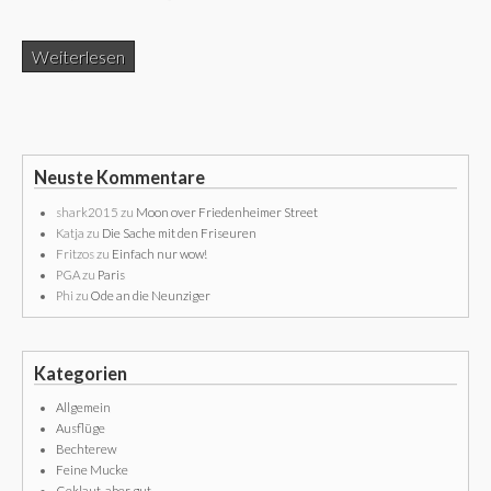
Weiterlesen
Neuste Kommentare
shark2015
zu
Moon over Friedenheimer Street
Katja
zu
Die Sache mit den Friseuren
Fritzos
zu
Einfach nur wow!
PGA
zu
Paris
Phi
zu
Ode an die Neunziger
Kategorien
Allgemein
Ausflüge
Bechterew
Feine Mucke
Geklaut, aber gut