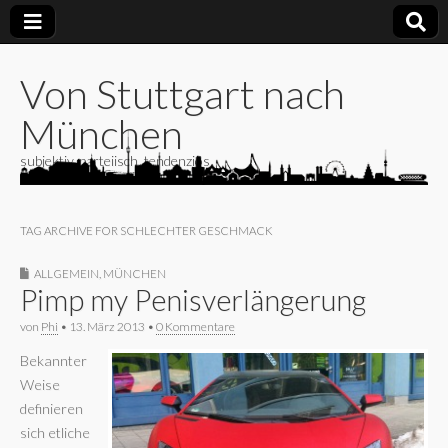
Von Stuttgart nach
München
subjektiv, parteiisch, tendenziös
TAG ARCHIVE FOR SCHLECHTER GESCHMACK
ALLGEMEIN
,
MÜNCHEN
Pimp my Penisverlängerung
von
Phi
•
13. März 2013
•
0 Kommentare
Bekannter
Weise
definieren
sich etliche