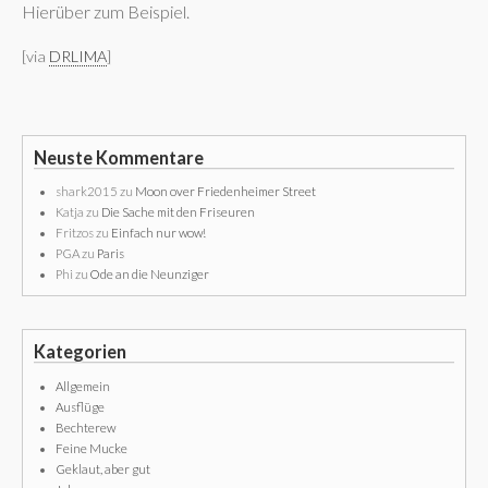
Hierüber zum Beispiel.
[via
DRLIMA
]
Neuste Kommentare
shark2015
zu
Moon over Friedenheimer Street
Katja
zu
Die Sache mit den Friseuren
Fritzos
zu
Einfach nur wow!
PGA
zu
Paris
Phi
zu
Ode an die Neunziger
Kategorien
Allgemein
Ausflüge
Bechterew
Feine Mucke
Geklaut, aber gut