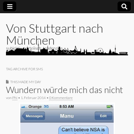
Von Stuttgart nach
München
subjektiv, parteiisch, tendenziös
TAG ARCHIVE FOR SMS
THIS MADE MY DAY
Wundern würde mich das nicht
von
Phi
•
1. Februar 2014
•
0 Kommentare