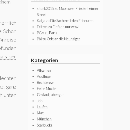
 einem
shark2015
zu
Moon over Friedenheimer
Street
Katja
zu
Die Sache mit den Friseuren
herrlich
Fritzos
zu
Einfach nur wow!
e. Schon
PGA
zu
Paris
 Anreise
Phi
zu
Ode an die Neunziger
pfunden
als der
Kategorien
Allgemein
Ausflüge
lechten
Bechterew
nz, ganz
Feine Mucke
ch unten
Geklaut, aber gut
Job
Laufen
Mac
München
Starbucks