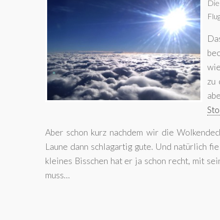
Die
Flu
Das
beo
wie
zu 
abe
Sto
Aber schon kurz nachdem wir die Wolkendeck
Laune dann schlagartig gute. Und natürlich fi
kleines Bisschen hat er ja schon recht, mit s
muss…