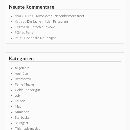
Neuste Kommentare
shark2015
zu
Moon over Friedenheimer Street
Katja
zu
Die Sache mit den Friseuren
Fritzos
zu
Einfach nur wow!
PGA
zu
Paris
Phi
zu
Ode an die Neunziger
Kategorien
Allgemein
Ausflüge
Bechterew
Feine Mucke
Geklaut, aber gut
Job
Laufen
Mac
München
Starbucks
Stuttgart
This made my day