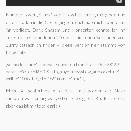
Nummer zwei, „Sunny“ von PillowTalk, drang mir gestern in
einem Laden in die Gehörgänge und ich hab mich spontan in
ihn verliebt. Dank Shazam und Konsorten konnte ich ihn
unter den empfundenen 200 verschiedenen Versionen von
Sunny tatsächlich finden – diese Version hier stammt von
PillowTalk:
[soundcloud url=“https://api.soundcloud.com/tracks/52468169″
params=“color=ff6600&auto_play=false&show_artwork=true“
width=“100%“ height=“166″ iframe=“true“ /]
Mein Schwesterherz wird jetzt mal wieder die Nase
rümpfen, was für langweilige Musik der große Bruder so hört,
aber das ist mir total egal :-)