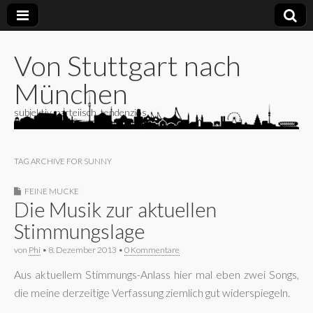
Von Stuttgart nach
München
subjektiv, parteiisch, tendenziös
TAG ARCHIVE FOR SUNNY
FEINE MUCKE
Die Musik zur aktuellen
Stimmungslage
von
Phi
•
8. Dezember 2013
•
0 Kommentare
Aus aktuellem Stimmungs-Anlass hier mal eben zwei Songs,
die meine derzeitige Verfassung ziemlich gut widerspiegeln.