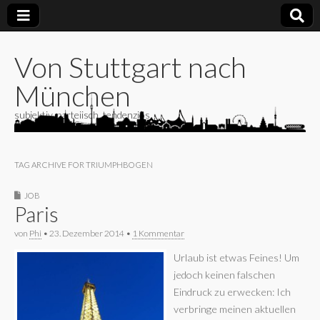
Von Stuttgart nach
München
subjektiv, parteiisch, tendenziös
TAG ARCHIVE FOR TRIUMPHBOGEN
JOB
Paris
von
Phi
•
23. Dezember 2014
•
1 Kommentar
Urlaub ist etwas Feines! Um
jedoch keinen falschen
Eindruck zu erwecken: Ich
verbringe meinen aktuellen