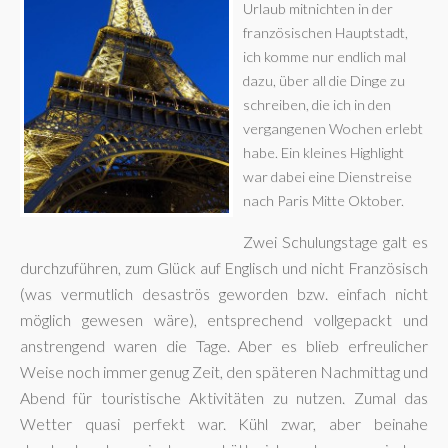
Urlaub mitnichten in der
französischen Hauptstadt,
ich komme nur endlich mal
dazu, über all die Dinge zu
schreiben, die ich in den
vergangenen Wochen erlebt
habe. Ein kleines Highlight
war dabei eine Dienstreise
nach Paris Mitte Oktober.
Zwei Schulungstage galt es
durchzuführen, zum Glück auf Englisch und nicht Französisch
(was vermutlich desaströs geworden bzw. einfach nicht
möglich gewesen wäre), entsprechend vollgepackt und
anstrengend waren die Tage. Aber es blieb erfreulicher
Weise noch immer genug Zeit, den späteren Nachmittag und
Abend für touristische Aktivitäten zu nutzen. Zumal das
Wetter quasi perfekt war. Kühl zwar, aber beinahe