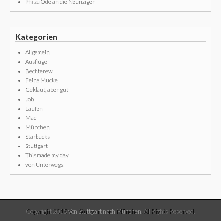
Phi
zu
Ode an die Neunziger
Kategorien
Allgemein
Ausflüge
Bechterew
Feine Mucke
Geklaut, aber gut
Job
Laufen
Mac
München
Starbucks
Stuttgart
This made my day
von Unterwegs
Copyright 2015
Von Stuttgart nach München
. All Rights Reserved.