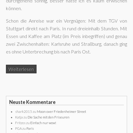
durchgehend sonnig, besser hätte ich es kaum erwischen
können.
Schon die Anreise war ein Vergnügen: Mit dem TGV von
Stuttgart direkt nach Paris. In rund dreieinhalb Stunden. Mit
Essen und Kaffee am Platz (im Preis inbegriffen) und genau
zwei Zwischenhalten: Karlsruhe und Straßburg, danach ging
es ohne Unterbrechung bis nach Paris Ost.
Weiterlesen
Neuste Kommentare
shark2015
zu
Moon over Friedenheimer Street
Katja
zu
Die Sache mit den Friseuren
Fritzos
zu
Einfach nur wow!
PGA
zu
Paris