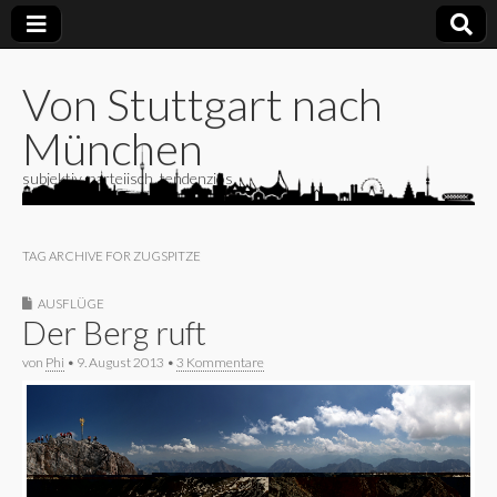
Von Stuttgart nach
München
subjektiv, parteiisch, tendenziös
TAG ARCHIVE FOR ZUGSPITZE
AUSFLÜGE
Der Berg ruft
von
Phi
•
9. August 2013
•
3 Kommentare