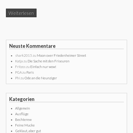
Weiterlesen
Neuste Kommentare
shark2015
zu
Moon over Friedenheimer Street
Katja
zu
Die Sache mit den Friseuren
Fritzos
zu
Einfach nur wow!
PGA
zu
Paris
Phi
zu
Ode an die Neunziger
Kategorien
Allgemein
Ausflüge
Bechterew
Feine Mucke
Geklaut, aber gut