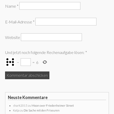
Name
*
E-Mail-Adresse
*
Website
Und jetzt noch folgende Rechenaufgabe lösen:
*
−
=
6
Neuste Kommentare
shark2015
zu
Moon over Friedenheimer Street
Katja
zu
Die Sache mit den Friseuren