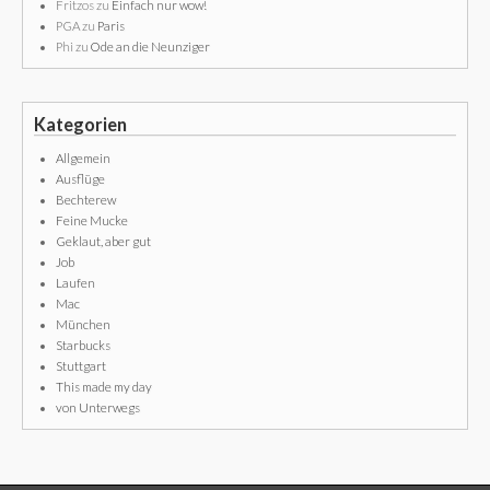
Fritzos
zu
Einfach nur wow!
PGA
zu
Paris
Phi
zu
Ode an die Neunziger
Kategorien
Allgemein
Ausflüge
Bechterew
Feine Mucke
Geklaut, aber gut
Job
Laufen
Mac
München
Starbucks
Stuttgart
This made my day
von Unterwegs