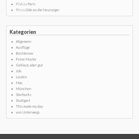
PGA
zu
Paris
Phi
zu
Ode an die Neunziger
Kategorien
Allgemein
Ausflüge
Bechterew
Feine Mucke
Geklaut, aber gut
Job
Laufen
Mac
München
Starbucks
Stuttgart
This made my day
von Unterwegs