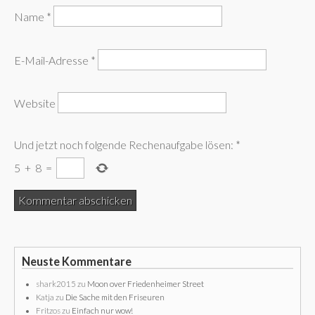
Name
*
E-Mail-Adresse
*
Website
Und jetzt noch folgende Rechenaufgabe lösen:
*
5
+
8
=
Neuste Kommentare
shark2015
zu
Moon over Friedenheimer Street
Katja
zu
Die Sache mit den Friseuren
Fritzos
zu
Einfach nur wow!