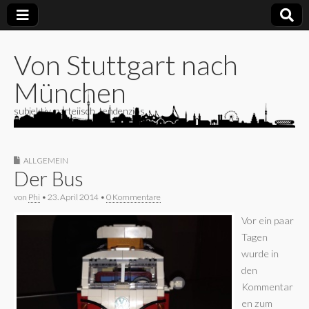
Von Stuttgart nach
München
subjektiv, parteiisch, tendenziös
ALLGEMEIN
Der Bus
von
Phi
•
23. April 2014
•
0 Kommentare
Vor ein paar
Tagen
wurde in
den
Kommentar
en zum