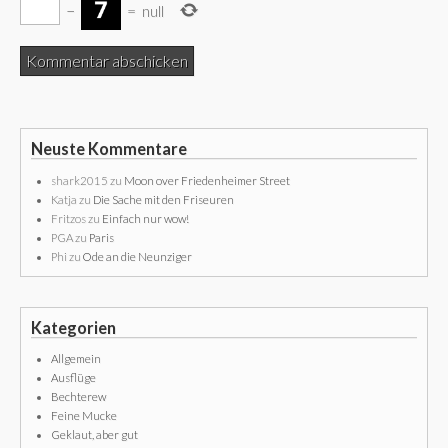
−
=
null
Neuste Kommentare
shark2015
zu
Moon over Friedenheimer Street
Katja
zu
Die Sache mit den Friseuren
Fritzos
zu
Einfach nur wow!
PGA
zu
Paris
Phi
zu
Ode an die Neunziger
Kategorien
Allgemein
Ausflüge
Bechterew
Feine Mucke
Geklaut, aber gut