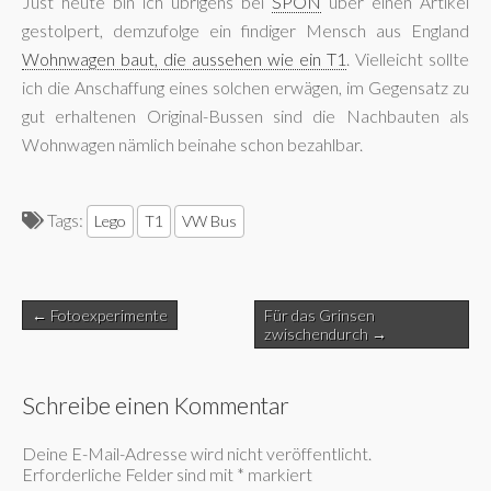
Just heute bin ich übrigens bei
SPON
über einen Artikel
gestolpert, demzufolge ein findiger Mensch aus England
Wohnwagen baut, die aussehen wie ein T1
. Vielleicht sollte
ich die Anschaffung eines solchen erwägen, im Gegensatz zu
gut erhaltenen Original-Bussen sind die Nachbauten als
Wohnwagen nämlich beinahe schon bezahlbar.
Tags:
Lego
T1
VW Bus
Post
← Fotoexperimente
Für das Grinsen
navigation
zwischendurch →
Schreibe einen Kommentar
Deine E-Mail-Adresse wird nicht veröffentlicht.
Erforderliche Felder sind mit
*
markiert