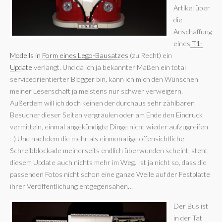
Artikel über
die
Anschaffung
eines
T1-
Modells in Form eines Lego-Bausatzes
(zu Recht) ein
Update
verlangt. Und da ich ja bekannter Maßen ein total
serviceorientierter Blogger bin, kann ich mich den Wünschen
meiner Leserschaft ja meistens nur schwer verweigern.
Außerdem will ich doch keinen der durchaus sehr zählbaren
Besucher dieser Seiten vergraulen oder am Ende den Eindruck
vermitteln, einmal angekündigte Dinge nicht wieder aufzugreifen
:-) Und nachdem die mehr als einmonatige offensichtliche
Schreibblockade meinerseits endlich überwunden scheint, steht
diesem Update auch nichts mehr im Weg. Ist ja nicht so, dass die
passenden Fotos nicht schon eine ganze Weile auf der Festplatte
ihrer Veröffentlichung entgegensahen…
Der Bus ist
in der Tat