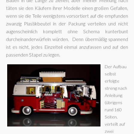
Bauen in die Länge zu ziehen, aber meiner Meinung nach
täten sie den Käufern ihrer Modelle einen großen Gefallen,
wenn sie die Teile wenigstens vorsortiert auf die empfunden
zwanzig Plastikbeutel in der Packung verteilen und nicht
augenscheinlich komplett ohne Schema kunterbunt
durcheinanderwürfeln würden. Denn übermäßig spannend
ist es nicht, jedes Einzelteil einmal anzufassen und auf den
passenden Stapel zu legen.
Der Aufbau
selbst
erfolgte
streng nach
Anleitung
(übrigens
rund 160
Seiten,
verteilt auf
zwei