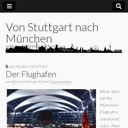
Von Stuttgart nach
München
subjektiv, parteiisch, tendenziös
ALLGEMEIN
,
MÜNCHEN
Der Flughafen
von
Phi
•
24. Februar 2013
•
0 Kommentare
Nicht, dass
mir der
Münchner
Flughafen
unbekannt
wäre. Aber