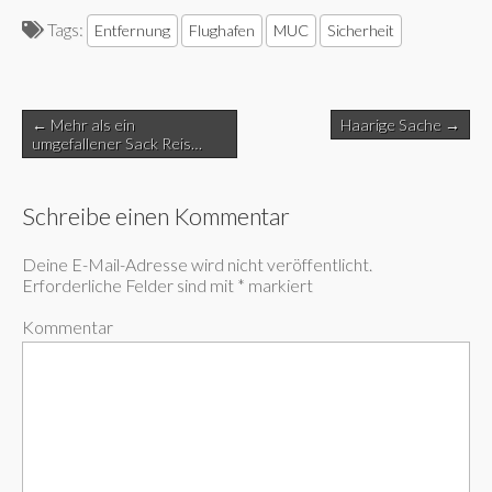
Tags:
Entfernung
Flughafen
MUC
Sicherheit
Post
← Mehr als ein
Haarige Sache →
navigation
umgefallener Sack Reis…
Schreibe einen Kommentar
Deine E-Mail-Adresse wird nicht veröffentlicht.
Erforderliche Felder sind mit
*
markiert
Kommentar