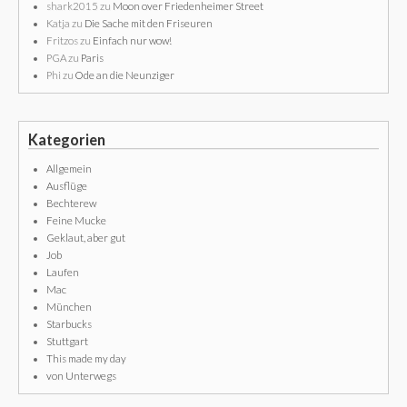
shark2015
zu
Moon over Friedenheimer Street
Katja
zu
Die Sache mit den Friseuren
Fritzos
zu
Einfach nur wow!
PGA
zu
Paris
Phi
zu
Ode an die Neunziger
Kategorien
Allgemein
Ausflüge
Bechterew
Feine Mucke
Geklaut, aber gut
Job
Laufen
Mac
München
Starbucks
Stuttgart
This made my day
von Unterwegs