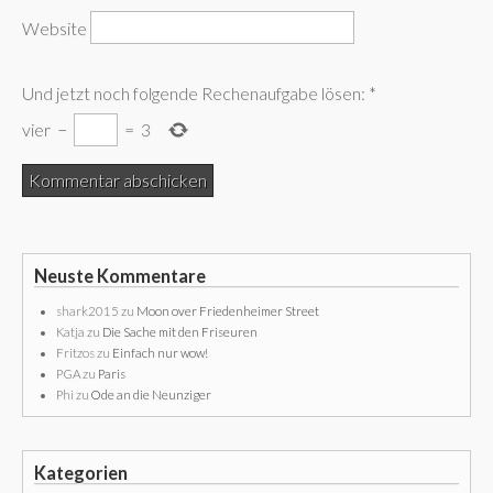
Website
Und jetzt noch folgende Rechenaufgabe lösen:
*
vier
−
=
3
Neuste Kommentare
shark2015
zu
Moon over Friedenheimer Street
Katja
zu
Die Sache mit den Friseuren
Fritzos
zu
Einfach nur wow!
PGA
zu
Paris
Phi
zu
Ode an die Neunziger
Kategorien