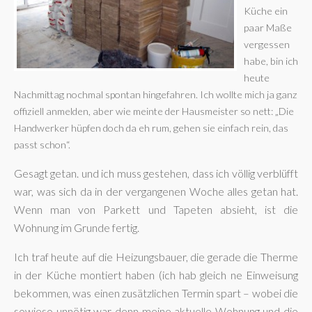
Küche ein
paar Maße
vergessen
habe, bin ich
heute
Nachmittag nochmal spontan hingefahren. Ich wollte mich ja ganz
offiziell anmelden, aber wie meinte der Hausmeister so nett: „Die
Handwerker hüpfen doch da eh rum, gehen sie einfach rein, das
passt schon“.
Gesagt getan. und ich muss gestehen, dass ich völlig verblüfft
war, was sich da in der vergangenen Woche alles getan hat.
Wenn man von Parkett und Tapeten absieht, ist die
Wohnung im Grunde fertig.
Ich traf heute auf die Heizungsbauer, die gerade die Therme
in der Küche montiert haben (ich hab gleich ne Einweisung
bekommen, was einen zusätzlichen Termin spart – wobei die
sowieso unnötig war denn meine aktuelle Wohnung und die