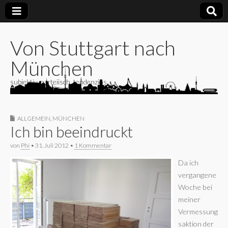
Von Stuttgart nach
München
subjektiv, parteiisch, tendenziös
ALLGEMEIN
,
MÜNCHEN
Ich bin beeindruckt
von
Phi
•
31. Juli 2012
•
1 Kommentar
Da ich
vergangene
Woche bei
meiner
Vermessung
saktion der