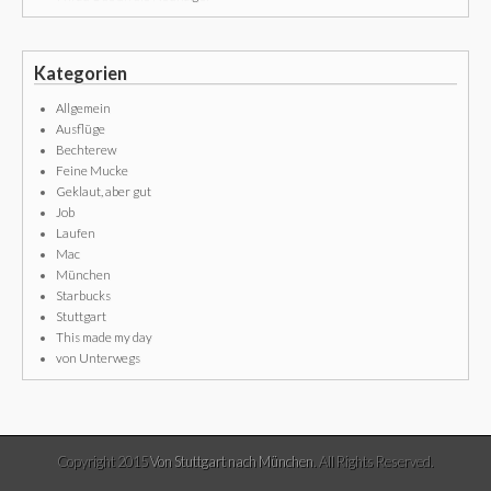
Kategorien
Allgemein
Ausflüge
Bechterew
Feine Mucke
Geklaut, aber gut
Job
Laufen
Mac
München
Starbucks
Stuttgart
This made my day
von Unterwegs
Copyright 2015
Von Stuttgart nach München
. All Rights Reserved.