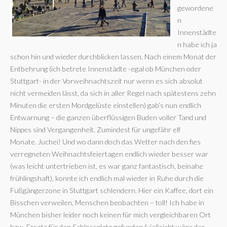
gewordene
n
Innenstädte
n habe ich ja
schon hin und wieder durchblicken lassen. Nach einem Monat der
Entbehrung (ich betrete Innenstädte -egal ob München oder
Stuttgart- in der Vorweihnachtszeit nur wenn es sich absolut
nicht vermeiden lässt, da sich in aller Regel nach spätestens zehn
Minuten die ersten Mordgelüste einstellen) gab’s nun endlich
Entwarnung – die ganzen überflüssigen Buden voller Tand und
Nippes sind Vergangenheit. Zumindest für ungefähr elf
Monate. Juchei! Und wo dann doch das Wetter nach den fies
verregneten Weihnachtsfeiertagen endlich wieder besser war
(was leicht untertrieben ist, es war ganz fantastisch, beinahe
frühlingshaft), konnte ich endlich mal wieder in Ruhe durch die
Fußgängerzone in Stuttgart schlendern. Hier ein Kaffee, dort ein
Bisschen verweilen, Menschen beobachten – toll! Ich habe in
München bisher leider noch keinen für mich vergleichbaren Ort
bzw. Ersatz für den Schlossplatz gefunden (vielleicht wäre der