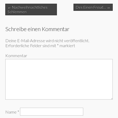
Post
← Nachweihnachtliches
Des Einen Freud… →
navigation
Schlemmen
Schreibe einen Kommentar
Deine E-Mail-Adresse wird nicht veröffentlicht.
Erforderliche Felder sind mit
*
markiert
Kommentar
Name
*