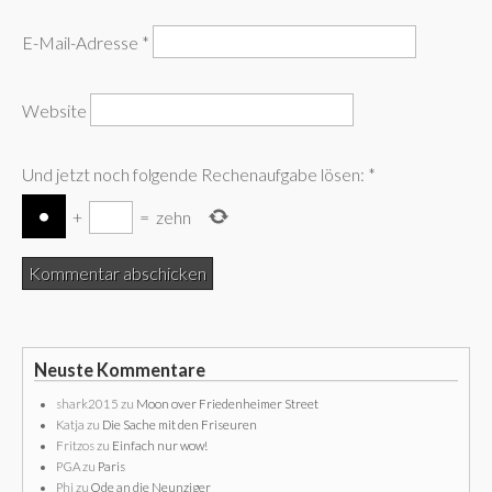
E-Mail-Adresse
*
Website
Und jetzt noch folgende Rechenaufgabe lösen:
*
+
=
zehn
Neuste Kommentare
shark2015
zu
Moon over Friedenheimer Street
Katja
zu
Die Sache mit den Friseuren
Fritzos
zu
Einfach nur wow!
PGA
zu
Paris
Phi
zu
Ode an die Neunziger