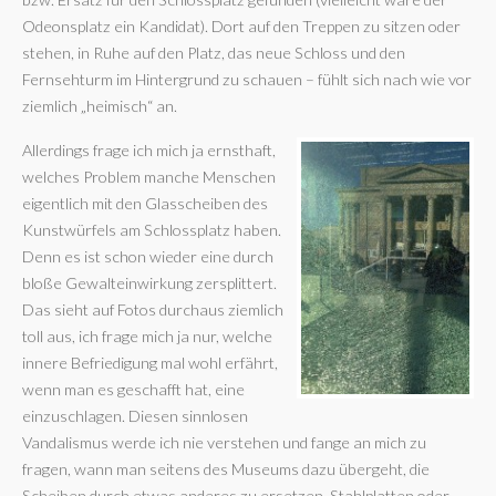
Odeonsplatz ein Kandidat). Dort auf den Treppen zu sitzen oder
stehen, in Ruhe auf den Platz, das neue Schloss und den
Fernsehturm im Hintergrund zu schauen – fühlt sich nach wie vor
ziemlich „heimisch“ an.
Allerdings frage ich mich ja ernsthaft,
welches Problem manche Menschen
eigentlich mit den Glasscheiben des
Kunstwürfels am Schlossplatz haben.
Denn es ist schon wieder eine durch
bloße Gewalteinwirkung zersplittert.
Das sieht auf Fotos durchaus ziemlich
toll aus, ich frage mich ja nur, welche
innere Befriedigung mal wohl erfährt,
wenn man es geschafft hat, eine
einzuschlagen. Diesen sinnlosen
Vandalismus werde ich nie verstehen und fange an mich zu
fragen, wann man seitens des Museums dazu übergeht, die
Scheiben durch etwas anderes zu ersetzen. Stahlplatten oder