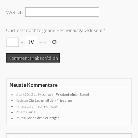
Website
Und jetzt noch folgende Rechenaufgabe lösen:
*
−
=
4
Neuste Kommentare
shark2015
zu
Moon over Friedenheimer Street
Katja
zu
Die Sache mit den Friseuren
Fritzos
zu
Einfach nur wow!
PGA
zu
Paris
Phi
zu
Ode an die Neunziger