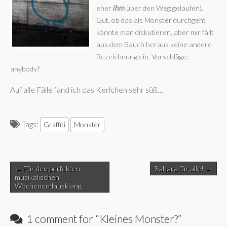
eher
ihm
über den Weg gelaufen).
Gut, ob das als Monster durchgeht
könnte man diskutieren, aber mir fällt
aus dem Bauch heraus keine andere
Bezeichnung ein. Vorschläge,
anybody?
Auf alle Fälle fand ich das Kerlchen sehr süß…
Tags:
Graffiti
Monster
Post
← Für den perfekten
Sahara für alle! →
navigation
musikalischen
Wochenendausklang
1 comment for “
Kleines Monster?
”