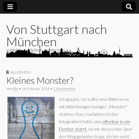
Von Stuttgart nach
München
subjektiv, parteiisch, tendenziös
ALLGEMEIN
Kleines Monster?
von
Phi
•
16. Februar 2014
•
1 Kommentar
Ich glaube, ich sollte eine Bilderserie
mit Ablichtungen lustiger „Monster“
starten. Kurz nachdem ich das
fotografiert hatte, das
offenbar in ein
Fenster starrt
, ist mir dieses hier über
den Weg gelaufen (naja, ich bin wohl