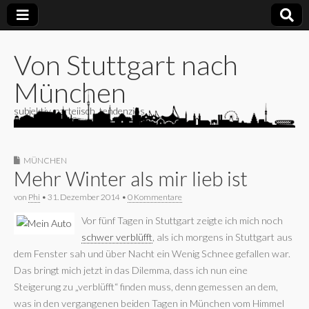
Von Stuttgart nach
München
subjektiv, parteiisch, tendenziös
MÜNCHEN
Mehr Winter als mir lieb ist
von
Phi
•
31. Dezember 2014
•
0 Kommentare
Vor fünf Tagen in Stuttgart zeigte ich mich noch
schwer verblüfft
, als ich morgens in Stuttgart aus
dem Fenster sah und über Nacht ein Wenig Schnee gefallen war.
Das bringt mich jetzt in das Dilemma, dass ich nun eine
Steigerung zu „verblüfft“ finden muss, denn gemessen an dem,
was in den vergangenen beiden Tagen in München vom Himmel