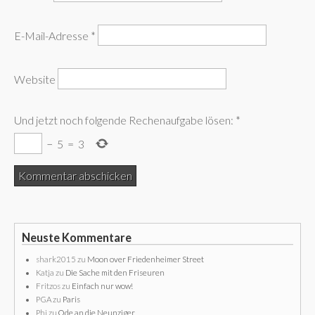
E-Mail-Adresse
*
Website
Und jetzt noch folgende Rechenaufgabe lösen:
*
−
5
=
3
Neuste Kommentare
shark2015
zu
Moon over Friedenheimer Street
Katja
zu
Die Sache mit den Friseuren
Fritzos
zu
Einfach nur wow!
PGA
zu
Paris
Phi
zu
Ode an die Neunziger