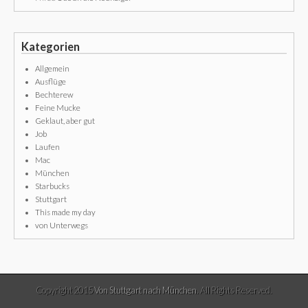
Kategorien
Allgemein
Ausflüge
Bechterew
Feine Mucke
Geklaut, aber gut
Job
Laufen
Mac
München
Starbucks
Stuttgart
This made my day
von Unterwegs
Copyright 2015
Von Stuttgart nach München
. All Rights Reserved.