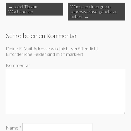
Post
← Lokal-Tip zum
Wünsche einen guten
navigation
Wochenende
Jahreswechsel gehabt zu
haben! →
Schreibe einen Kommentar
Deine E-Mail-Adresse wird nicht veröffentlicht.
Erforderliche Felder sind mit
*
markiert
Kommentar
Name
*