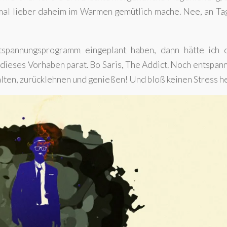
e mal lieber daheim im Warmen gemütlich mache. Nee, an T
ntspannungsprogramm eingeplant haben, dann hätte ich 
 dieses Vorhaben parat. Bo Saris, The Addict. Noch entspan
lten, zurücklehnen und genießen! Und bloß keinen Stress h