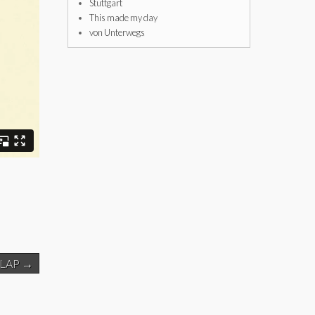
Stuttgart
This made my day
von Unterwegs
LAP →