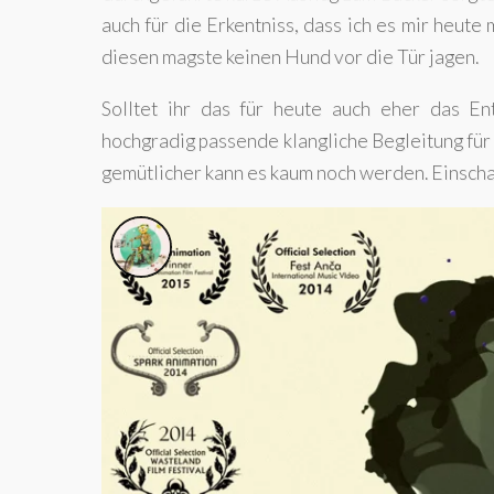
auch für die Erkentniss, dass ich es mir heut
diesen magste keinen Hund vor die Tür jagen.
Solltet ihr das für heute auch eher das E
hochgradig passende klangliche Begleitung für
gemütlicher kann es kaum noch werden. Einscha