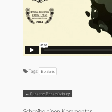
Tags:
Bo Saris
Post
← Fuck the Backmischung
navigation
Schreibe einen Kommentar