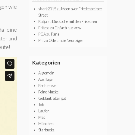
agen wie
shark2015
zu
Moon over Friedenheimer
Street
Katja
zu
Die Sache mit den Friseuren
Fritzos
zu
Einfach nur wow!
da eine
PGA
zu
Paris
nter und
Phi
zu
Ode an die Neunziger
eute!
Kategorien
Allgemein
Ausflüge
Bechterew
Feine Mucke
Geklaut, aber gut
Job
Laufen
Mac
München
Starbucks