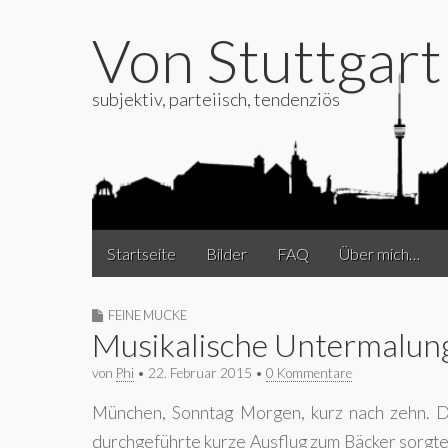
Von Stuttgar
subjektiv, parteiisch, tendenziös
Main
Skip
Startseite
Bilder
FAQ
Über mich…
to
menu
content
FEINE MUCKE
Musikalische Untermalung
von
Phi
•
22. Februar 2015
•
0 Kommentare
München, Sonntag Morgen, kurz nach zehn. Das
durchgeführte kurze Ausflug zum Bäcker sorgte