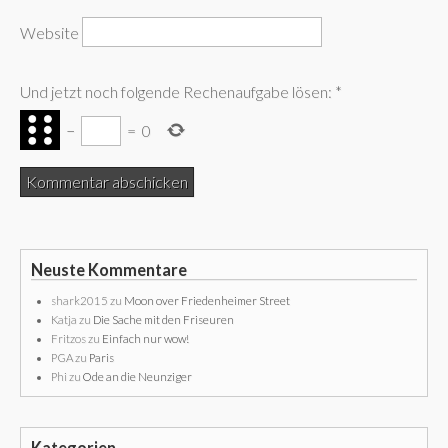
Website
Und jetzt noch folgende Rechenaufgabe lösen:
*
−
=
0
Neuste Kommentare
shark2015
zu
Moon over Friedenheimer Street
Katja
zu
Die Sache mit den Friseuren
Fritzos
zu
Einfach nur wow!
PGA
zu
Paris
Phi
zu
Ode an die Neunziger
Kategorien