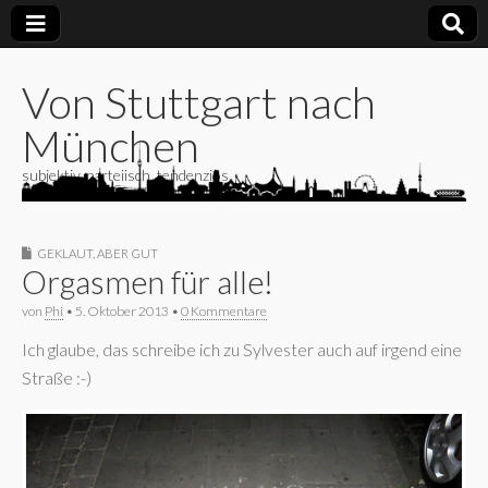
Von Stuttgart nach
München
subjektiv, parteiisch, tendenziös
GEKLAUT, ABER GUT
Orgasmen für alle!
von
Phi
•
5. Oktober 2013
•
0 Kommentare
Ich glaube, das schreibe ich zu Sylvester auch auf irgend eine
Straße :-)