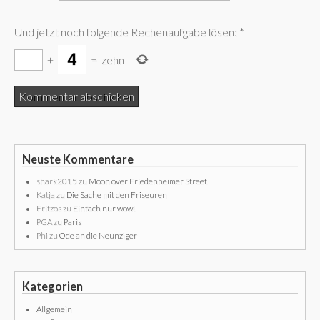
Und jetzt noch folgende Rechenaufgabe lösen:
*
+
=
zehn
Neuste Kommentare
shark2015
zu
Moon over Friedenheimer Street
Katja
zu
Die Sache mit den Friseuren
Fritzos
zu
Einfach nur wow!
PGA
zu
Paris
Phi
zu
Ode an die Neunziger
Kategorien
Allgemein