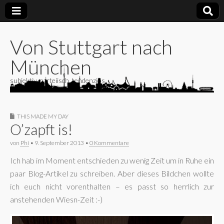
Von Stuttgart nach
München
subjektiv, parteiisch, tendenziös
THIS MADE MY DAY
O’zapft is!
von
Phi
•
9. September 2013
•
0 Kommentare
Ich hab im Moment entschieden zu wenig Zeit um in Ruhe ein
paar Blog-Artikel zu schreiben. Aber dieses Bildchen wollte
ich euch nicht vorenthalten – es passt so herrlich zur
anstehenden Wiesn-Zeit :-)