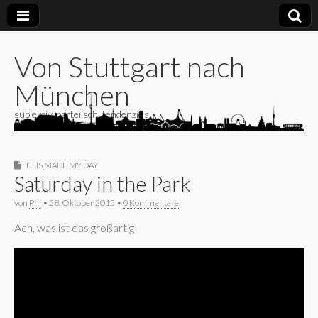
Von Stuttgart nach
München
subjektiv, parteiisch, tendenziös
THIS MADE MY DAY
Saturday in the Park
von
Phi
•
28. Oktober 2015
•
0 Kommentare
Ach, was ist das großartig!