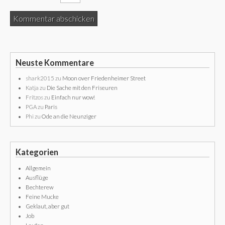
Neuste Kommentare
shark2015
zu
Moon over Friedenheimer Street
Katja
zu
Die Sache mit den Friseuren
Fritzos
zu
Einfach nur wow!
PGA
zu
Paris
Phi
zu
Ode an die Neunziger
Kategorien
Allgemein
Ausflüge
Bechterew
Feine Mucke
Geklaut, aber gut
Job