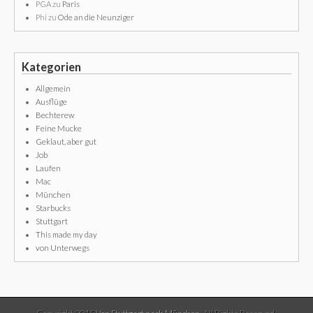
PGA
zu
Paris
Phi
zu
Ode an die Neunziger
Kategorien
Allgemein
Ausflüge
Bechterew
Feine Mucke
Geklaut, aber gut
Job
Laufen
Mac
München
Starbucks
Stuttgart
This made my day
von Unterwegs