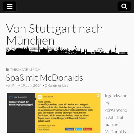
Von Stuttgart nach
München
subjektiv, parteiisch, tendenziös
THIS MADE MY DAY
Spaß mit McDonalds
von
Phi
•
19. Juni 2014
•
0 Kommentare
Irgendwann
im
vergangene
n Jahr hat
man bei
McDonalds