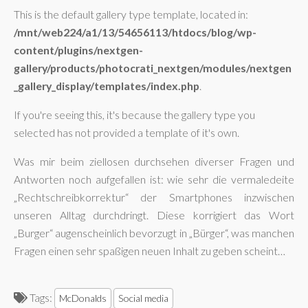
This is the default gallery type template, located in:
/mnt/web224/a1/13/54656113/htdocs/blog/wp-
content/plugins/nextgen-
gallery/products/photocrati_nextgen/modules/nextgen
_gallery_display/templates/index.php
.
If you're seeing this, it's because the gallery type you
selected has not provided a template of it's own.
Was mir beim ziellosen durchsehen diverser Fragen und
Antworten noch aufgefallen ist: wie sehr die vermaledeite
„Rechtschreibkorrektur“ der Smartphones inzwischen
unseren Alltag durchdringt. Diese korrigiert das Wort
„Burger“ augenscheinlich bevorzugt in „Bürger“, was manchen
Fragen einen sehr spaßigen neuen Inhalt zu geben scheint…
Tags:
McDonalds
Social media