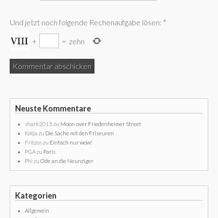
Und jetzt noch folgende Rechenaufgabe lösen:
*
+
=
zehn
Neuste Kommentare
shark2015
zu
Moon over Friedenheimer Street
Katja
zu
Die Sache mit den Friseuren
Fritzos
zu
Einfach nur wow!
PGA
zu
Paris
Phi
zu
Ode an die Neunziger
Kategorien
Allgemein