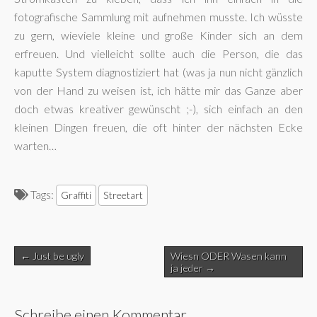
fotografische Sammlung mit aufnehmen musste. Ich wüsste
zu gern, wieviele kleine und große Kinder sich an dem
erfreuen. Und vielleicht sollte auch die Person, die das
kaputte System diagnostiziert hat (was ja nun nicht gänzlich
von der Hand zu weisen ist, ich hätte mir das Ganze aber
doch etwas kreativer gewünscht ;-), sich einfach an den
kleinen Dingen freuen, die oft hinter der nächsten Ecke
warten…
Tags:
Graffiti
Streetart
Post
← Just be ugly
Wiesn ODER Wasen kann
navigation
ja jeder →
Schreibe einen Kommentar