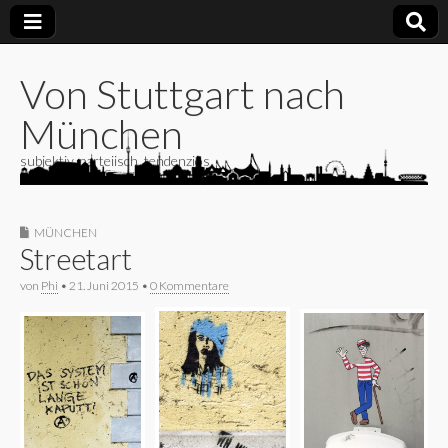
Von Stuttgart nach
München
subjektiv, parteiisch, tendenziös
MÜNCHEN
Streetart
von
Phi
•
21. Juni 2015
•
0 Kommentare