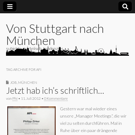
Von Stuttgart nach
München
subjektiv, parteiisch, tendenziös
TAG ARCHIVE FOR AFI
JOB
,
MÜNCHEN
Jetzt hab ich’s schriftlich…
von
Phi
•
11. Juli 2012
•
0 Kommentare
Gestern war mal wieder eines
unsere „Manager Meetings“, die wir
viel zu selten durchführen. Mal in
Ruhe über ein paar drängende