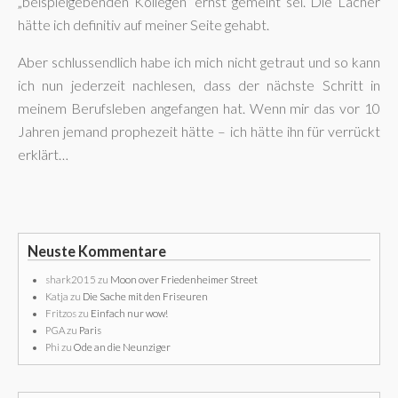
„beispielgebenden Kollegen“ ernst gemeint sei. Die Lacher
hätte ich definitiv auf meiner Seite gehabt.
Aber schlussendlich habe ich mich nicht getraut und so kann
ich nun jederzeit nachlesen, dass der nächste Schritt in
meinem Berufsleben angefangen hat. Wenn mir das vor 10
Jahren jemand prophezeit hätte – ich hätte ihn für verrückt
erklärt…
Neuste Kommentare
shark2015
zu
Moon over Friedenheimer Street
Katja
zu
Die Sache mit den Friseuren
Fritzos
zu
Einfach nur wow!
PGA
zu
Paris
Phi
zu
Ode an die Neunziger