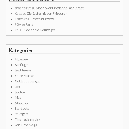
shark2015
zu
Moon over Friedenheimer Street
Katja
zu
Die Sache mit den Friseuren
Fritzos
zu
Einfach nur wow!
PGA
zu
Paris
Phi
zu
Ode an die Neunziger
Kategorien
Allgemein
Ausflüge
Bechterew
Feine Mucke
Geklaut, aber gut
Job
Laufen
Mac
München
Starbucks
Stuttgart
This made my day
von Unterwegs