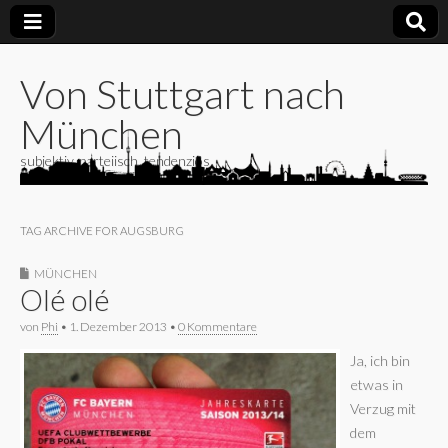
Von Stuttgart nach
München
subjektiv, parteiisch, tendenziös
TAG ARCHIVE FOR AUGSBURG
MÜNCHEN
Olé olé
von
Phi
•
1. Dezember 2013
•
0 Kommentare
Ja, ich bin
etwas in
Verzug mit
dem