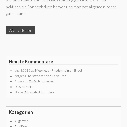
hektisch die Sonnenbrillen hervor und man hat allgemein recht
gute Laune.
Weiterlesen
Neuste Kommentare
shark2015
zu
Moon over Friedenheimer Street
Katja
zu
Die Sache mit den Friseuren
Fritzos
zu
Einfach nur wow!
PGA
zu
Paris
Phi
zu
Ode an die Neunziger
Kategorien
Allgemein
Ausflüge