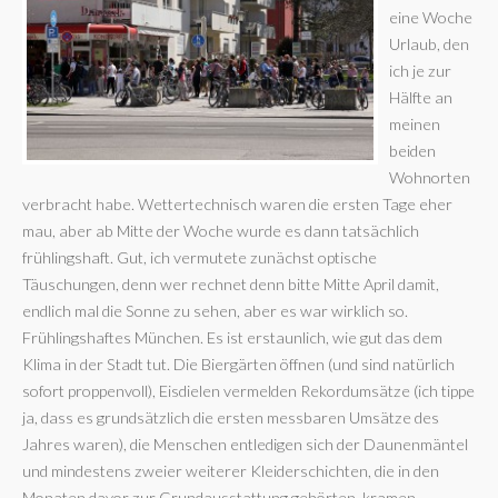
eine Woche
Urlaub, den
ich je zur
Hälfte an
meinen
beiden
Wohnorten
verbracht habe. Wettertechnisch waren die ersten Tage eher
mau, aber ab Mitte der Woche wurde es dann tatsächlich
frühlingshaft. Gut, ich vermutete zunächst optische
Täuschungen, denn wer rechnet denn bitte Mitte April damit,
endlich mal die Sonne zu sehen, aber es war wirklich so.
Frühlingshaftes München. Es ist erstaunlich, wie gut das dem
Klima in der Stadt tut. Die Biergärten öffnen (und sind natürlich
sofort proppenvoll), Eisdielen vermelden Rekordumsätze (ich tippe
ja, dass es grundsätzlich die ersten messbaren Umsätze des
Jahres waren), die Menschen entledigen sich der Daunenmäntel
und mindestens zweier weiterer Kleiderschichten, die in den
Monaten davor zur Grundausstattung gehörten, kramen