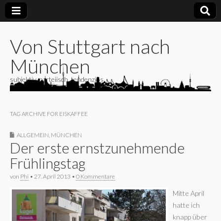
Von Stuttgart nach
München
subjektiv, parteiisch, tendenziös
TAG ARCHIVE FOR EISKAFFEE
ALLGEMEIN
,
MÜNCHEN
Der erste ernstzunehmende
Frühlingstag
von
Phi
•
27. April 2013
•
0 Kommentare
Mitte April
hatte ich
knapp über