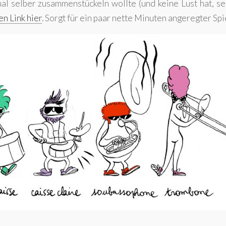
l selber zusammenstückeln wollte (und keine Lust hat, se
en Link hier
. Sorgt für ein paar nette Minuten angeregter Sp