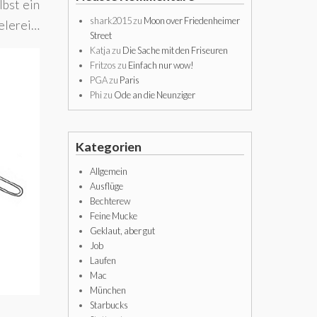
lbst ein
shark2015
zu
Moon over Friedenheimer
ielerei…
Street
Katja
zu
Die Sache mit den Friseuren
Fritzos
zu
Einfach nur wow!
PGA
zu
Paris
Phi
zu
Ode an die Neunziger
Kategorien
Allgemein
Ausflüge
Bechterew
Feine Mucke
Geklaut, aber gut
Job
Laufen
Mac
München
Starbucks