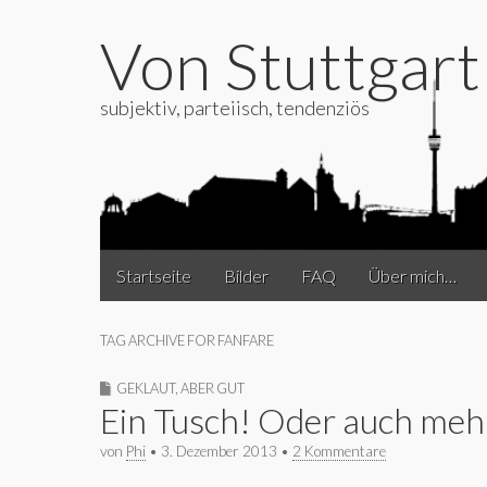
Von Stuttgar
subjektiv, parteiisch, tendenziös
Main
Skip
Startseite
Bilder
FAQ
Über mich…
to
menu
content
TAG ARCHIVE FOR FANFARE
GEKLAUT, ABER GUT
Ein Tusch! Oder auch meh
von
Phi
•
3. Dezember 2013
•
2 Kommentare