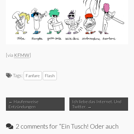
[via
KFMW
]
Tags:
Fanfare
Flash
Post
← Haufenweise
Ich liebe das Internet. Und
navigation
Entzündungen
Twitter. →
2 comments for “
Ein Tusch! Oder auch