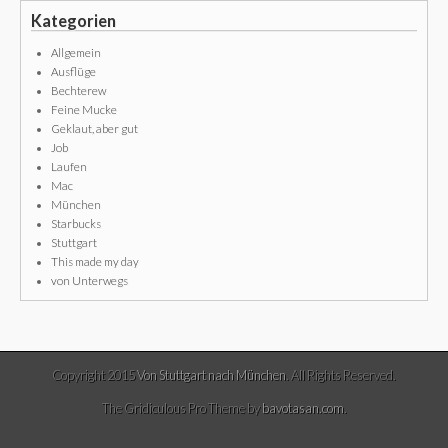
Kategorien
Allgemein
Ausflüge
Bechterew
Feine Mucke
Geklaut, aber gut
Job
Laufen
Mac
München
Starbucks
Stuttgart
This made my day
von Unterwegs
Copyright 2015
Von Stuttgart nach München
. All Rights Reserved.
The Gridiculous Pro Theme by
bavotasan.com
.