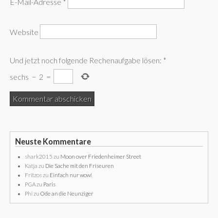
E-Mail-Adresse
*
Website
Und jetzt noch folgende Rechenaufgabe lösen:
*
sechs
−
2
=
Neuste Kommentare
shark2015
zu
Moon over Friedenheimer Street
Katja
zu
Die Sache mit den Friseuren
Fritzos
zu
Einfach nur wow!
PGA
zu
Paris
Phi
zu
Ode an die Neunziger