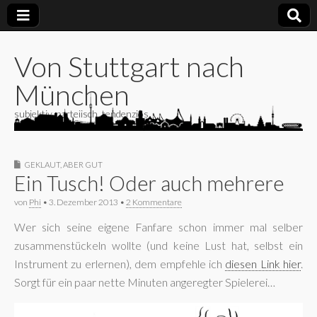
Von Stuttgart nach
München
subjektiv, parteiisch, tendenziös
GEKLAUT, ABER GUT
Ein Tusch! Oder auch mehrere
von
Phi
•
3. Dezember 2013
•
2 Kommentare
Wer sich seine eigene Fanfare schon immer mal selber
zusammenstückeln wollte (und keine Lust hat, selbst ein
Instrument zu erlernen), dem empfehle ich
diesen Link hier
.
Sorgt für ein paar nette Minuten angeregter Spielerei…