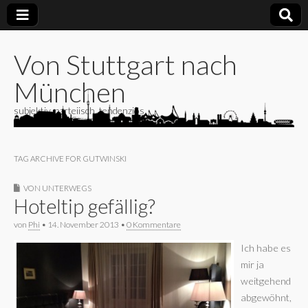
Von Stuttgart nach
München
subjektiv, parteiisch, tendenziös
TAG ARCHIVE FOR GUTWINSKI
VON UNTERWEGS
Hoteltip gefällig?
von
Phi
•
14. November 2013
•
0 Kommentare
Ich habe es
mir ja
weitgehend
abgewöhnt,