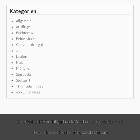
Kategorien
Allgemein
Ausflüge
Bechterew
Feine Mucke
Geklaut, aber gut
Job
Laufen
Mac
München
Starbucks
Stuttgart
This made my day
von Unterwegs
Copyright 2015
Von Stuttgart nach München
. All Rights Reserved.
The Gridiculous Pro Theme by
bavotasan.com
.