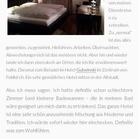
von meinen
Dienstreise
n zu
schreiben.
Zu „normal“
ist das alles
geworden, zu gewohnt. Hinfahren, Arbeiten, Übernachten.
Abwechslungsreich ist das meistens nicht. Aber hin und wieder
lande ich dann eben doch an Orten, die ich für erwähnenswert
halte. Diesmal zum Beispiel im Hotel
Gutwinski
im Zentrum von
Feldkirch. Ein sehr gemütliches Hotel mitten in der Altstadt.
Also ich muss sagen: Ich hatte definitiv schon schlechtere
Zimmer (und kleinere Badewannen – die in meinem Bad
wäre geeignet um mich darin zu ertränken). Das ganze Hotel
ist eine sehr schön anzusehende Mischung aus Moderne und
Tradition. Ich würde sofort wieder hier einchecken. Definitiv
was zum Wohlfühlen.