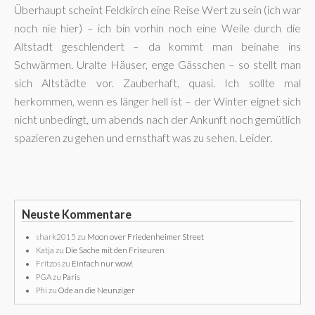
Überhaupt scheint Feldkirch eine Reise Wert zu sein (ich war
noch nie hier) – ich bin vorhin noch eine Weile durch die
Altstadt geschlendert – da kommt man beinahe ins
Schwärmen. Uralte Häuser, enge Gässchen – so stellt man
sich Altstädte vor. Zauberhaft, quasi. Ich sollte mal
herkommen, wenn es länger hell ist – der Winter eignet sich
nicht unbedingt, um abends nach der Ankunft noch gemütlich
spazieren zu gehen und ernsthaft was zu sehen. Leider.
Neuste Kommentare
shark2015
zu
Moon over Friedenheimer Street
Katja
zu
Die Sache mit den Friseuren
Fritzos
zu
Einfach nur wow!
PGA
zu
Paris
Phi
zu
Ode an die Neunziger