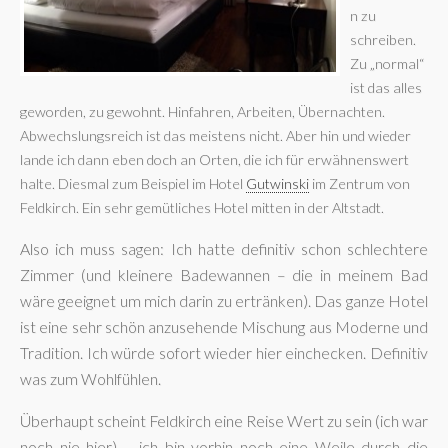
n zu
schreiben.
Zu „normal“
ist das alles
geworden, zu gewohnt. Hinfahren, Arbeiten, Übernachten.
Abwechslungsreich ist das meistens nicht. Aber hin und wieder
lande ich dann eben doch an Orten, die ich für erwähnenswert
halte. Diesmal zum Beispiel im Hotel
Gutwinski
im Zentrum von
Feldkirch. Ein sehr gemütliches Hotel mitten in der Altstadt.
Also ich muss sagen: Ich hatte definitiv schon schlechtere
Zimmer (und kleinere Badewannen – die in meinem Bad
wäre geeignet um mich darin zu ertränken). Das ganze Hotel
ist eine sehr schön anzusehende Mischung aus Moderne und
Tradition. Ich würde sofort wieder hier einchecken. Definitiv
was zum Wohlfühlen.
Überhaupt scheint Feldkirch eine Reise Wert zu sein (ich war
noch nie hier) – ich bin vorhin noch eine Weile durch die