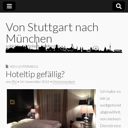
Von Stuttgart nach
München
subjektiv, parteiisch, tendenziös
VON UNTERWEGS
Hoteltip gefällig?
von
Phi
•
14. November 2013
•
0 Kommentare
Ich habe es
mir ja
weitgehend
abgewöhnt,
von meinen
Dienstreise