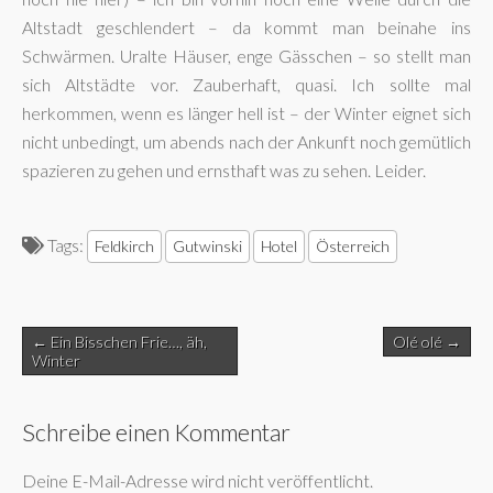
Altstadt geschlendert – da kommt man beinahe ins
Schwärmen. Uralte Häuser, enge Gässchen – so stellt man
sich Altstädte vor. Zauberhaft, quasi. Ich sollte mal
herkommen, wenn es länger hell ist – der Winter eignet sich
nicht unbedingt, um abends nach der Ankunft noch gemütlich
spazieren zu gehen und ernsthaft was zu sehen. Leider.
Tags:
Feldkirch
Gutwinski
Hotel
Österreich
Post
← Ein Bisschen Frie…, äh,
Olé olé →
navigation
Winter
Schreibe einen Kommentar
Deine E-Mail-Adresse wird nicht veröffentlicht.