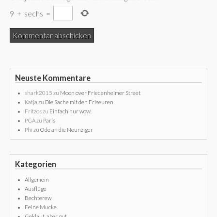
9
+
sechs
=
Neuste Kommentare
shark2015
zu
Moon over Friedenheimer Street
Katja
zu
Die Sache mit den Friseuren
Fritzos
zu
Einfach nur wow!
PGA
zu
Paris
Phi
zu
Ode an die Neunziger
Kategorien
Allgemein
Ausflüge
Bechterew
Feine Mucke
Geklaut, aber gut