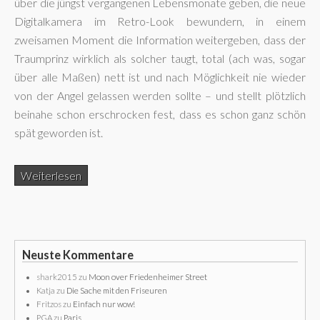
über die jüngst vergangenen Lebensmonate geben, die neue
Digitalkamera im Retro-Look bewundern, in einem
zweisamen Moment die Information weitergeben, dass der
Traumprinz wirklich als solcher taugt, total (ach was, sogar
über alle Maßen) nett ist und nach Möglichkeit nie wieder
von der Angel gelassen werden sollte – und stellt plötzlich
beinahe schon erschrocken fest, dass es schon ganz schön
spät geworden ist.
Weiterlesen
Neuste Kommentare
shark2015
zu
Moon over Friedenheimer Street
Katja
zu
Die Sache mit den Friseuren
Fritzos
zu
Einfach nur wow!
PGA
zu
Paris