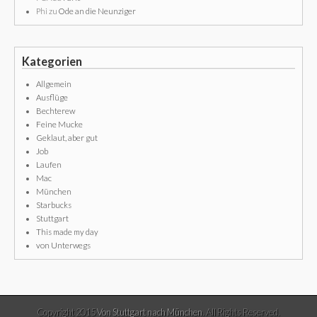
Phi
zu
Ode an die Neunziger
Kategorien
Allgemein
Ausflüge
Bechterew
Feine Mucke
Geklaut, aber gut
Job
Laufen
Mac
München
Starbucks
Stuttgart
This made my day
von Unterwegs
Copyright 2015
Von Stuttgart nach München
. All Rights Reserved.