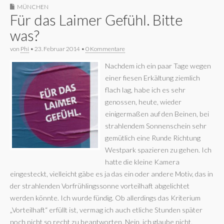
MÜNCHEN
Für das Laimer Gefühl. Bitte
was?
von
Phi
•
23. Februar 2014
•
0 Kommentare
Nachdem ich ein paar Tage wegen
einer fiesen Erkältung ziemlich
flach lag, habe ich es sehr
genossen, heute, wieder
einigermaßen auf den Beinen, bei
strahlendem Sonnenschein sehr
gemütlich eine Runde Richtung
Westpark spazieren zu gehen. Ich
hatte die kleine Kamera
eingesteckt, vielleicht gäbe es ja das ein oder andere Motiv, das in
der strahlenden Vorfrühlingssonne vorteilhaft abgelichtet
werden könnte. Ich wurde fündig. Ob allerdings das Kriterium
„Vorteilhaft“ erfüllt ist, vermag ich auch etliche Stunden später
noch nicht so recht zu beantworten. Nein, ich glaube nicht.