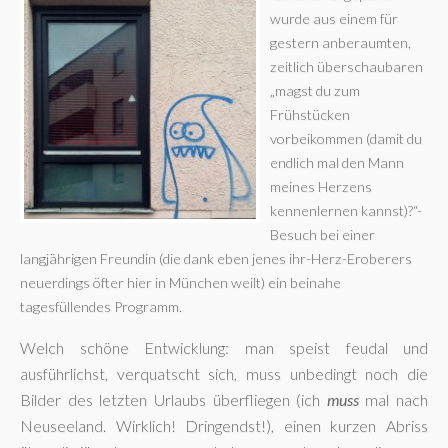
wurde aus einem für
gestern anberaumten,
zeitlich überschaubaren
„magst du zum
Frühstücken
vorbeikommen (damit du
endlich mal den Mann
meines Herzens
kennenlernen kannst)?“-
Besuch bei einer
langjährigen Freundin (die dank eben jenes ihr-Herz-Eroberers
neuerdings öfter hier in München weilt) ein beinahe
tagesfüllendes Programm.
Welch schöne Entwicklung: man speist feudal und
ausführlichst, verquatscht sich, muss unbedingt noch die
Bilder des letzten Urlaubs überfliegen (ich
muss
mal nach
Neuseeland. Wirklich! Dringendst!), einen kurzen Abriss