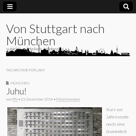
Von Stuttgart nach
München
subjektiv, parteiisch, tendenziös
TAG ARCHIVE FOR LAIM
MÜNCHEN
Juhu!
von
Phi
•
23. Dezember 2014
•
0 Kommentare
Kurz vor
Jahresende
noch eine
(zumindest