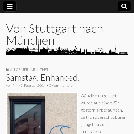
Von Stuttgart nach
München
subjektiv, parteiisch, tendenziös
ALLGEMEIN
,
MÜNCHEN
Samstag. Enhanced.
von
Phi
•
2. Februar 2014
•
0 Kommentare
Gänzlich ungeplant
wurde aus einem für
gestern anberaumten,
zeitlich überschaubaren
„magst du zum
Frühstücken