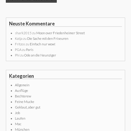
Neuste Kommentare
shark2015
zu
Moon over Friedenheimer Street
Katja
zu
Die Sache mit den Friseuren
Fritzos
zu
Einfach nur wow!
PGA
zu
Paris
Phi
zu
Ode an die Neunziger
Kategorien
Allgemein
Ausflüge
Bechterew
Feine Mucke
Geklaut, aber gut
Job
Laufen
Mac
München