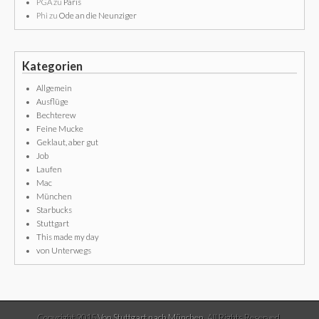
PGA
zu
Paris
Phi
zu
Ode an die Neunziger
Kategorien
Allgemein
Ausflüge
Bechterew
Feine Mucke
Geklaut, aber gut
Job
Laufen
Mac
München
Starbucks
Stuttgart
This made my day
von Unterwegs
Copyright 2015
Von Stuttgart nach München
. All Rights Reserved.