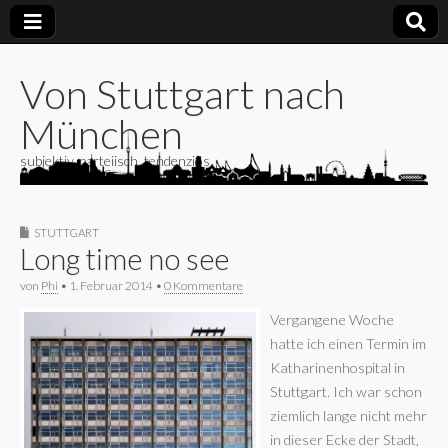
Von Stuttgart nach
München
subjektiv, parteiisch, tendenziös
STUTTGART
Long time no see
von
Phi
•
1. Februar 2014
•
0 Kommentare
Vergangene Woche
hatte ich einen Termin im
Katharinenhospital in
Stuttgart. Ich war schon
ziemlich lange nicht mehr
in dieser Ecke der Stadt,