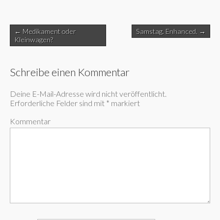
Post
← Medikament oder
Samstag. Enhanced. →
navigation
Kleinwagen?
Schreibe einen Kommentar
Deine E-Mail-Adresse wird nicht veröffentlicht.
Erforderliche Felder sind mit
*
markiert
Kommentar