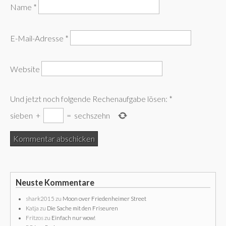
Name
*
E-Mail-Adresse
*
Website
Und jetzt noch folgende Rechenaufgabe lösen:
*
sieben
+
=
sechszehn
Neuste Kommentare
shark2015
zu
Moon over Friedenheimer Street
Katja
zu
Die Sache mit den Friseuren
Fritzos
zu
Einfach nur wow!