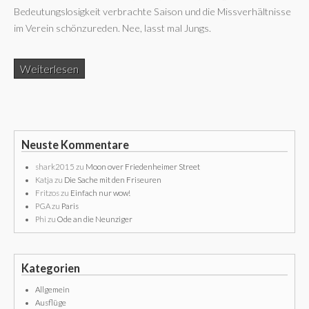
Bedeutungslosigkeit verbrachte Saison und die Missverhältnisse
im Verein schönzureden. Nee, lasst mal Jungs.
Weiterlesen
Neuste Kommentare
shark2015
zu
Moon over Friedenheimer Street
Katja
zu
Die Sache mit den Friseuren
Fritzos
zu
Einfach nur wow!
PGA
zu
Paris
Phi
zu
Ode an die Neunziger
Kategorien
Allgemein
Ausflüge