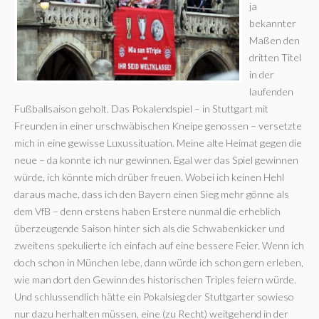
ja
bekannter
Maßen den
dritten Titel
in der
laufenden
Fußballsaison geholt. Das Pokalendspiel – in Stuttgart mit
Freunden in einer urschwäbischen Kneipe genossen – versetzte
mich in eine gewisse Luxussituation. Meine alte Heimat gegen die
neue – da konnte ich nur gewinnen. Egal wer das Spiel gewinnen
würde, ich könnte mich drüber freuen. Wobei ich keinen Hehl
daraus mache, dass ich den Bayern einen Sieg mehr gönne als
dem VfB – denn erstens haben Erstere nunmal die erheblich
überzeugende Saison hinter sich als die Schwabenkicker und
zweitens spekulierte ich einfach auf eine bessere Feier. Wenn ich
doch schon in München lebe, dann würde ich schon gern erleben,
wie man dort den Gewinn des historischen Triples feiern würde.
Und schlussendlich hätte ein Pokalsieg der Stuttgarter sowieso
nur dazu herhalten müssen, eine (zu Recht) weitgehend in der