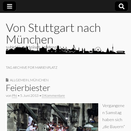
Von Stuttgart nach
München
subjektiv, parteiisch, tendenziös
TAG ARCHIVE FOR MARIENPLATZ
ALLGEMEIN
,
MÜNCHEN
Feierbiester
von
Phi
•
5. Juni 2013
•
0 Kommentare
Vergangene
n Samstag
haben sich
„die Bayern“