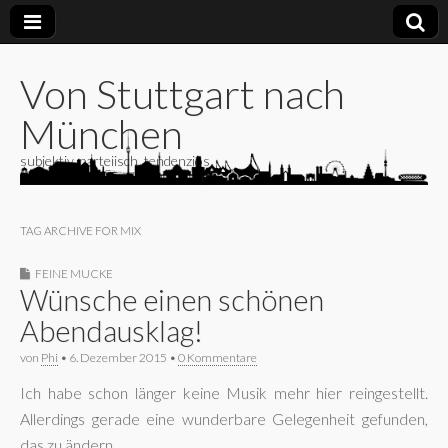
Von Stuttgart nach
München
subjektiv, parteiisch, tendenziös
TAG ARCHIVE FOR MIX
FEINE MUCKE
Wünsche einen schönen
Abendausklag!
von
Phi
•
6. Dezember 2015
•
0 Kommentare
Ich habe schon länger keine Musik mehr hier reingestellt.
Allerdings gerade eine wunderbare Gelegenheit gefunden,
das zu ändern.