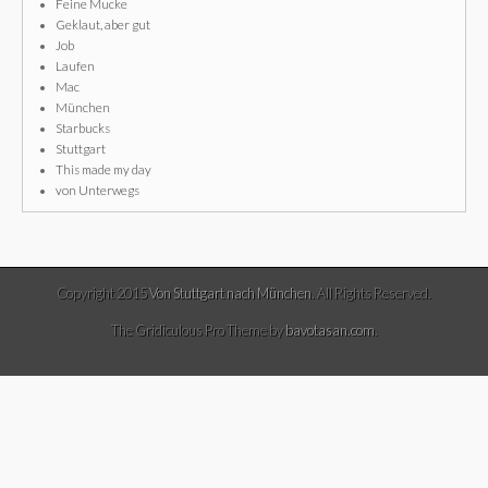
Feine Mucke
Geklaut, aber gut
Job
Laufen
Mac
München
Starbucks
Stuttgart
This made my day
von Unterwegs
Copyright 2015
Von Stuttgart nach München
. All Rights Reserved.
The Gridiculous Pro Theme by
bavotasan.com
.