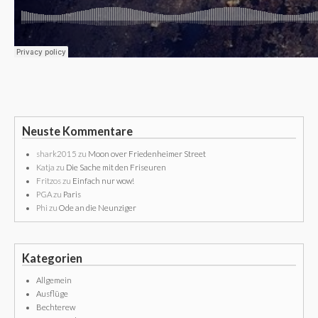
Neuste Kommentare
shark2015
zu
Moon over Friedenheimer Street
Katja
zu
Die Sache mit den Friseuren
Fritzos
zu
Einfach nur wow!
PGA
zu
Paris
Phi
zu
Ode an die Neunziger
Kategorien
Allgemein
Ausflüge
Bechterew