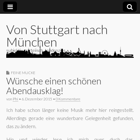
Von Stuttgart nach
München
subjektiv, parteiisch, tendenziös
FEINE MUCKE
Wünsche einen schönen
Abendausklag!
von
Phi
•
6. Dezember 2015
•
0 Kommentare
Ich habe schon länger keine Musik mehr hier reingestellt.
Allerdings gerade eine wunderbare Gelegenheit gefunden,
das zu ändern.
Hin und wieder lese ich mich quer duch das