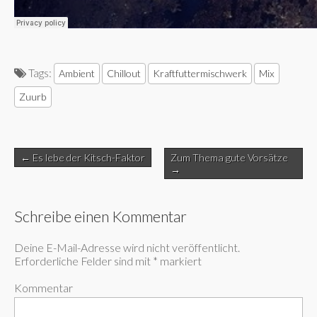
Tags:
Ambient
Chillout
Kraftfuttermischwerk
Mix
Zuurb
Post
← Es lebe der Kitsch-Faktor
Zum Thema gute Vorsätze
navigation
→
Schreibe einen Kommentar
Deine E-Mail-Adresse wird nicht veröffentlicht.
Erforderliche Felder sind mit
*
markiert
Kommentar