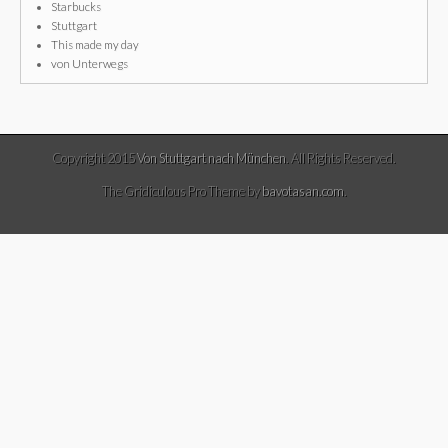
Starbucks
Stuttgart
This made my day
von Unterwegs
Copyright 2015
Von Stuttgart nach München
. All Rights Reserved.
The Gridiculous Pro Theme by
bavotasan.com
.