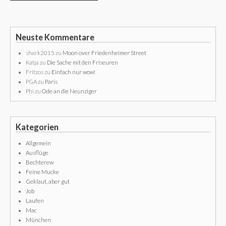
Neuste Kommentare
shark2015
zu
Moon over Friedenheimer Street
Katja
zu
Die Sache mit den Friseuren
Fritzos
zu
Einfach nur wow!
PGA
zu
Paris
Phi
zu
Ode an die Neunziger
Kategorien
Allgemein
Ausflüge
Bechterew
Feine Mucke
Geklaut, aber gut
Job
Laufen
Mac
München