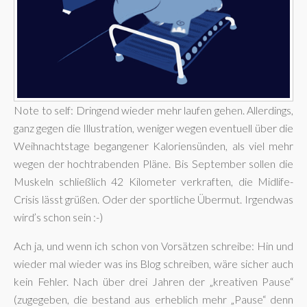
Note to self: Dringend wieder mehr laufen gehen. Allerdings,
ganz gegen die Illustration, weniger wegen eventuell über die
Weihnachtstage begangener Kaloriensünden, als viel mehr
wegen der hochtrabenden Pläne. Bis September sollen die
Muskeln schließlich 42 Kilometer verkraften, die Midlife-
Crisis lässt grüßen. Oder der sportliche Übermut. Irgendwas
wird’s schon sein :-)
Ach ja, und wenn ich schon von Vorsätzen schreibe: Hin und
wieder mal wieder was ins Blog schreiben, wäre sicher auch
kein Fehler. Nach über drei Jahren der „kreativen Pause“
(zugegeben, die bestand aus erheblich mehr „Pause“ denn