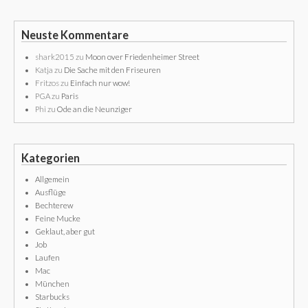
Neuste Kommentare
shark2015
zu
Moon over Friedenheimer Street
Katja
zu
Die Sache mit den Friseuren
Fritzos
zu
Einfach nur wow!
PGA
zu
Paris
Phi
zu
Ode an die Neunziger
Kategorien
Allgemein
Ausflüge
Bechterew
Feine Mucke
Geklaut, aber gut
Job
Laufen
Mac
München
Starbucks