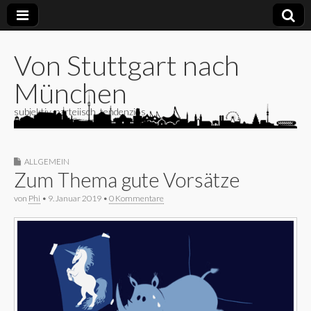
Von Stuttgart nach
München
subjektiv, parteiisch, tendenziös
ALLGEMEIN
Zum Thema gute Vorsätze
von
Phi
•
9. Januar 2019
•
0 Kommentare