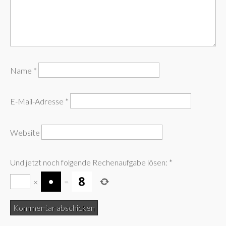
Name
*
E-Mail-Adresse
*
Website
Und jetzt noch folgende Rechenaufgabe lösen:
*
×
=