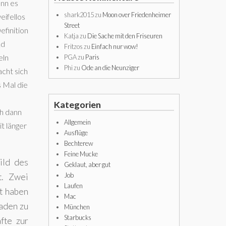
enn es
shark2015
zu
Moon over Friedenheimer
eifellos
Street
efinition
Katja
zu
Die Sache mit den Friseuren
nd
Fritzos
zu
Einfach nur wow!
eln
PGA
zu
Paris
Phi
zu
Ode an die Neunziger
acht sich
s Mal die
Kategorien
ch dann
Allgemein
t länger
Ausflüge
Bechterew
Feine Mucke
ild des
Geklaut, aber gut
Job
t. Zwei
Laufen
ht haben
Mac
Laden zu
München
Starbucks
fte zur