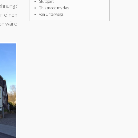
Stuttgart
ohnung?
This made my day
r einen
von Unterwegs
on wäre