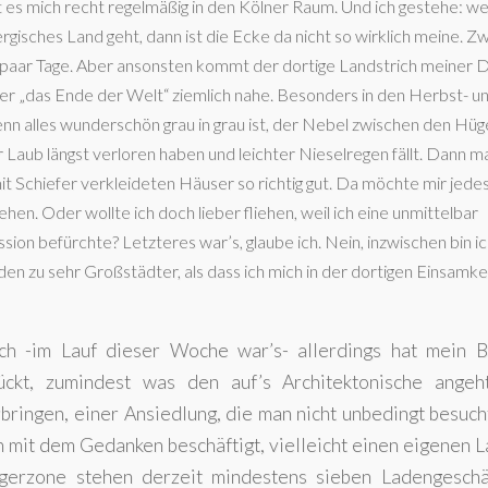
t es mich recht regelmäßig in den Kölner Raum. Und ich gestehe: w
gisches Land geht, dann ist die Ecke da nicht so wirklich meine. Zw
 paar Tage. Aber ansonsten kommt der dortige Landstrich meiner D
er „das Ende der Welt“ ziemlich nahe. Besonders in den Herbst- u
n alles wunderschön grau in grau ist, der Nebel zwischen den Hüg
r Laub längst verloren haben und leichter Nieselregen fällt. Dann m
mit Schiefer verkleideten Häuser so richtig gut. Da möchte mir jede
hen. Oder wollte ich doch lieber fliehen, weil ich eine unmittelbar
ion befürchte? Letzteres war’s, glaube ich. Nein, inzwischen bin i
en zu sehr Großstädter, als dass ich mich in der dortigen Einsamkei
ch -im Lauf dieser Woche war’s- allerdings hat mein B
ckt, zumindest was den auf’s Architektonische angeh
bringen, einer Ansiedlung, die man nicht unbedingt besuc
h mit dem Gedanken beschäftigt, vielleicht einen eigenen 
ngerzone stehen derzeit mindestens sieben Ladengeschä