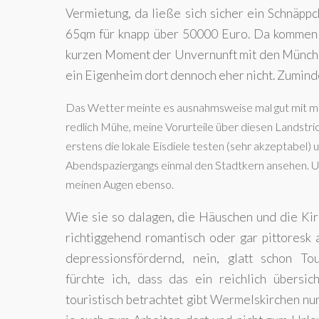
Vermietung, da ließe sich sicher ein Schnä
65qm für knapp über 50000 Euro. Da kommen e
kurzen Moment der Unvernunft mit den Münche
ein Eigenheim dort dennoch eher nicht. Zumindes
Das Wetter meinte es ausnahmsweise mal gut mit mir 
redlich Mühe, meine Vorurteile über diesen Landstric
erstens die lokale Eisdiele testen (sehr akzeptabel) 
Abendspaziergangs einmal den Stadtkern ansehen. Und
meinen Augen ebenso.
Wie sie so dalagen, die Häuschen und die Kir
richtiggehend romantisch oder gar pittoresk a
depressionsfördernd, nein, glatt schon Tou
fürchte ich, dass das ein reichlich übersic
touristisch betrachtet gibt Wermelskirchen nun