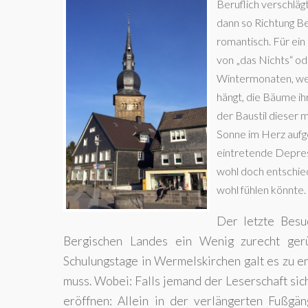
Beruflich verschläg
dann so Richtung Ber
romantisch. Für ein
von „das Nichts“ od
Wintermonaten, wen
hängt, die Bäume ih
der Baustil dieser 
Sonne im Herz aufge
eintretende Depress
wohl doch entschied
wohl fühlen könnte.
Der letzte Besu
Bergischen Landes ein Wenig zurecht gerü
Schulungstage in Wermelskirchen galt es zu er
muss. Wobei: Falls jemand der Leserschaft sic
eröffnen: Allein in der verlängerten Fußgä