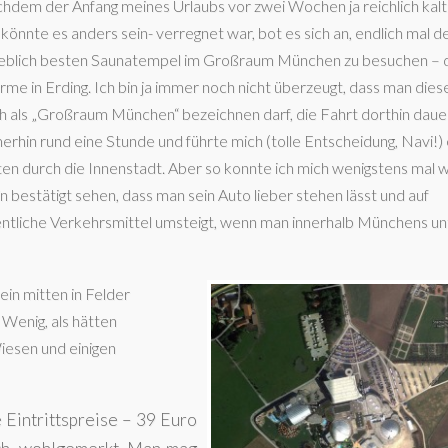
hdem der Anfang meines Urlaubs vor zwei Wochen ja reichlich kalt
 könnte es anders sein- verregnet war, bot es sich an, endlich mal d
eblich besten Saunatempel im Großraum München zu besuchen – 
rme in Erding. Ich bin ja immer noch nicht überzeugt, dass man die
h als „Großraum München“ bezeichnen darf, die Fahrt dorthin daue
erhin rund eine Stunde und führte mich (tolle Entscheidung, Navi!)
ten durch die Innenstadt. Aber so konnte ich mich wenigstens mal 
in bestätigt sehen, dass man sein Auto lieber stehen lässt und auf
entliche Verkehrsmittel umsteigt, wenn man innerhalb Münchens u
in mitten in Felder
 Wenig, als hätten
iesen und einigen
 Eintrittspreise – 39 Euro