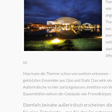
Nac
wie
ang
The
noc
imm
mit
dar
öff
ist.
Man kann die Therme schon von weitem erkennen – e
geklotztes Ensemble aus Glas und Stahl. Das wirk ein
Außerirdische es hier zurückgelassen, inmitten von W
Bauernhöfen wirken die Gebäude wie Fremdkörper.
Ebenfalls beinahe außerirdisch erscheinen die