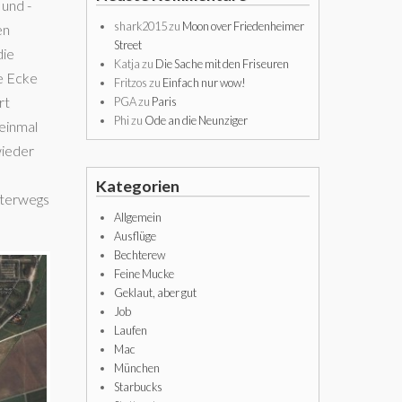
 und -
shark2015
zu
Moon over Friedenheimer
en
Street
die
Katja
zu
Die Sache mit den Friseuren
se Ecke
Fritzos
zu
Einfach nur wow!
rt
PGA
zu
Paris
Phi
zu
Ode an die Neunziger
 einmal
wieder
Kategorien
nterwegs
Allgemein
Ausflüge
Bechterew
Feine Mucke
Geklaut, aber gut
Job
Laufen
Mac
München
Starbucks