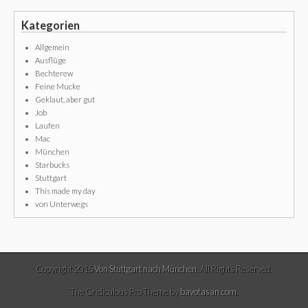
Kategorien
Allgemein
Ausflüge
Bechterew
Feine Mucke
Geklaut, aber gut
Job
Laufen
Mac
München
Starbucks
Stuttgart
This made my day
von Unterwegs
Copyright 2015
Von Stuttgart nach München
. All Rights Reserved.
The Gridiculous Pro Theme by
bavotasan.com
.