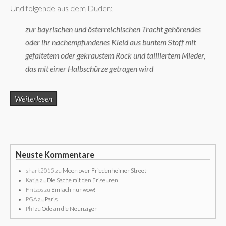
Und folgende aus dem Duden:
zur bayrischen und österreichischen Tracht gehörendes
oder ihr nachempfundenes Kleid aus buntem Stoff mit
gefaltetem oder gekraustem Rock und tailliertem Mieder,
das mit einer Halbschürze getragen wird
Weiterlesen
Neuste Kommentare
shark2015
zu
Moon over Friedenheimer Street
Katja
zu
Die Sache mit den Friseuren
Fritzos
zu
Einfach nur wow!
PGA
zu
Paris
Phi
zu
Ode an die Neunziger