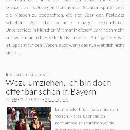
hernach ab ins Auto gen München um Stunden später dort
die Massen zu beobachten, die sich über den Festplatz
schieben. Auf die Schnelle einziger erkennbarer
Unterschied: In München fällt man in diesem Jahr noch mehr
auf, wenn man nicht verkleidet ist, als das in Stuttgart der Fall
ist. Spricht für den Wasen, auch wenn das nun wahrlich nicht
viel ist…
ALLGEMEIN
,
STUTTGART
Wozu umziehen, ich bin doch
offenbar schon in Bayern
von
Phi
•
28. April 2012
•
0 Kommentare
Es ist wieder Frühlingsfest auf dem
Wasen. Nichts, über das ich
normalerweise schreiben würde,
zumal ich ja bekanntermaßen mit