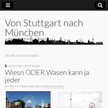
Von Stuttgart nach
München
subjektiv, parteiisch, tendenziös
TAG ARCHIVE FOR WASEN
MÜNCHEN
,
STUTTGART
Wiesn ODER Wasen kann ja
jeder
von
Phi
•
27. September 2015
•
0 Kommentare