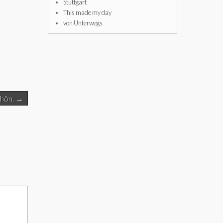
Stuttgart
This made my day
von Unterwegs
chön. →