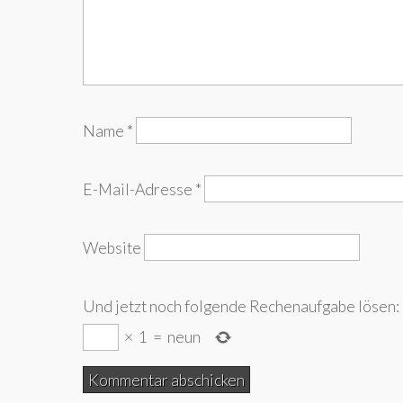
Name
*
E-Mail-Adresse
*
Website
Und jetzt noch folgende Rechenaufgabe lösen:
×
1
=
neun