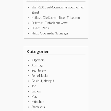
shark2015
zu
Moon over Friedenheimer
Street
Katja
zu
Die Sache mit den Friseuren
Fritzos
zu
Einfach nur wow!
PGA
zu
Paris
Phi
zu
Ode an die Neunziger
Kategorien
Allgemein
Ausflüge
Bechterew
Feine Mucke
Geklaut, aber gut
Job
Laufen
Mac
München
Starbucks