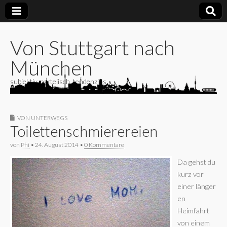
Von Stuttgart nach
München
subjektiv, parteiisch, tendenziös
VON UNTERWEGS
Toilettenschmierereien
von
Phi
•
24. August 2014
•
0 Kommentare
Da gehst du
kurz vor
einer länger
en
Heimfahrt
von einem