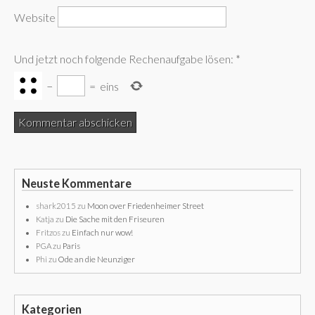
Website
Und jetzt noch folgende Rechenaufgabe lösen:
*
−
=
eins
Neuste Kommentare
shark2015
zu
Moon over Friedenheimer Street
Katja
zu
Die Sache mit den Friseuren
Fritzos
zu
Einfach nur wow!
PGA
zu
Paris
Phi
zu
Ode an die Neunziger
Kategorien