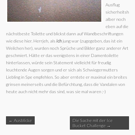
Ausflug
sicherheitsh
alber noch
eben auf die
nächstbeste Toilette und blickst dann auf Wandbeschriftungen
wie diese hier. Herrjeh, als
ich
jung war (zugegeben, das ist ein
Weilchen her), wurden noch Sprüche und Bilder ganz anderer Art
geschmiert. Hätte er das wenigstens in einer Damentoilette
hinterlassen, würde sein Statement vielleicht für freudig
leuchtende Augen sorgen und er sich als Schwiegermutters
Liebling in Spe empfehlen. So aber erntete er maximal ein breites
grinsen meinerseits und die Befürchtung, dass die Vandalen von
heute auch nicht mehr das sind, was sie mal waren ;-)
Post
← Ausblicke
Die Sache mit der Ice
navigation
Bucket Challenge →